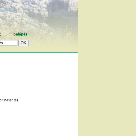
Q
belépés
lt hetente)