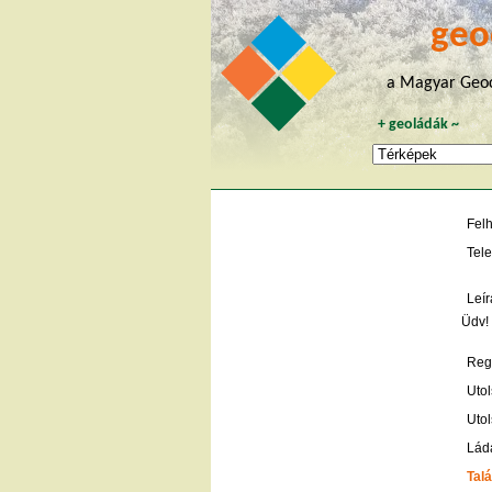
geo
a Magyar Geoc
+
geoládák
~
Fel
Tele
Leír
Üdv!
Regi
Utol
Utol
Lád
Talá