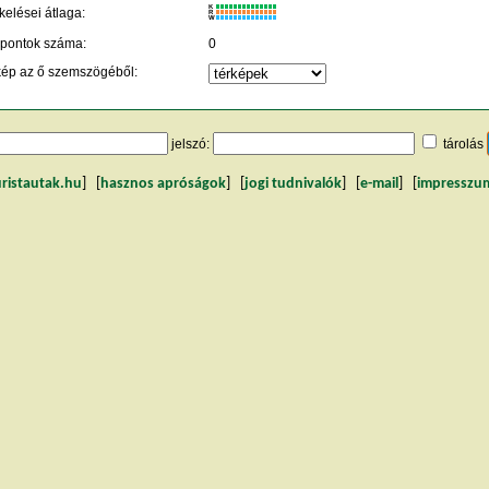
K
kelései átlaga:
R
W
 pontok száma:
0
kép az ő szemszögéből:
jelszó:
tárolás
uristautak.hu
] [
hasznos apróságok
] [
jogi tudnivalók
] [
e-mail
] [
impresszu