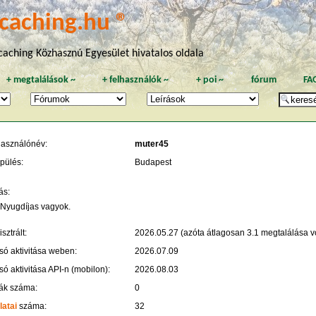
caching.hu ®
aching Közhasznú Egyesület hivatalos oldala
+
megtalálások
~
+
felhasználók
~
+
poi
~
fórum
FA
használónév:
muter45
pülés:
Budapest
ás:
 Nyugdíjas vagyok.
sztrált:
2026.05.27 (azóta átlagosan 3.1 megtalálása vo
só aktivitása weben:
2026.07.09
só aktivitása API-n (mobilon):
2026.08.03
ák száma:
0
latai
száma:
32