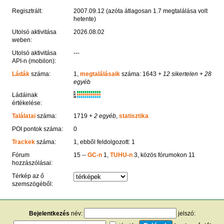
Regisztrált:
2007.09.12 (azóta átlagosan 1.7 megtalálása volt
hetente)
Utolsó aktivitása
2026.08.02
weben:
Utolsó aktivitása
---
API-n (mobilon):
Ládák
száma:
1,
megtalálásaik
száma: 1643
+ 12 sikertelen
+ 28
egyéb
K
Ládáinak
R
W
értékelése:
Találatai
száma:
1719
+ 2 egyéb
,
statisztika
POI pontok száma:
0
Trackek
száma:
1, ebből feldolgozott: 1
Fórum
15 --
GC-n
1,
TUHU-n
3, közös fórumokon 11
hozzászólásai:
Térkép az ő
szemszögéből:
Bejelentkezés
név:
jelszó: