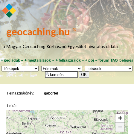
geocaching.hu ®
a Magyar Geocaching Közhasznú Egyesület hivatalos oldala
+
geoládák
~
+
megtalálások
~
+
felhasználók
~
+
poi
~
fórum
FAQ
belépés
Felhasználónév:
gabortel
Leírás:
+
−