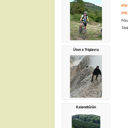
POI
POI
Fór
Tér
Úton a Triglavra
Kalandtúrán