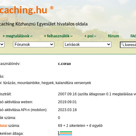
caching.hu ®
aching Közhasznú Egyesület hivatalos oldala
+
megtalálások
~
+
felhasználók
~
+
poi
~
fórum
FA
használónév:
c.corax
ás:
i: túrázás, mountainbike, hegyek, kalandtúra versenyek
sztrált:
2007.09.16 (azóta átlagosan 0.1 megtalálása vo
só aktivitása weben:
2019.09.01
só aktivitása API-n (mobilon):
2023.03.18
ák száma:
0
latai
száma:
69
+ 1 sikertelen
+ 6 egyéb
K
kelései átlaga:
R
W