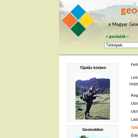
geo
a Magyar Geoc
+
geoládák
~
Fel
Tájolás közben
Leír
Hobb
Regi
Utol
Utol
Lád
Talá
Geomobilon
Érté