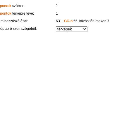
 pontok
száma:
1
 pontok
térképre téve:
1
um hozzászólásai:
63 --
GC-n
56, közös fórumokon 7
kép az ő szemszögéből: