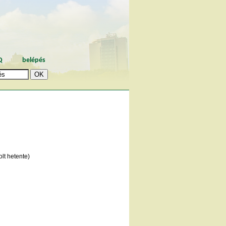
Q
belépés
lt hetente)