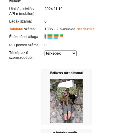
weben:
Utolsó aktivitása
2024.11.19
API-n (mobilon):
Ládák száma:
0
Találatai
száma:
1386
+ 1 sikertelen
,
statisztika
K
Értékelései átlaga:
R
W
POI pontok száma:
0
Térkép az ő
szemszögéből:
ládázós társaimmal