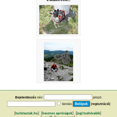
a ládakeresők...
Bejelentkezés
név:
jelszó:
tárolás
[
regisztráció
]
[
turistautak.hu
] [
hasznos apróságok
] [
jogi tudnivalók
]