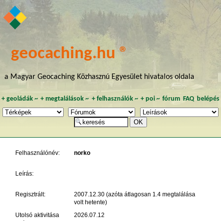
geocaching.hu ®
a Magyar Geocaching Közhasznú Egyesület hivatalos oldala
+
geoládák
~
+
megtalálások
~
+
felhasználók
~
+
poi
~
fórum
FAQ
belépés
Felhasználónév:
norko
Leírás:
Regisztrált:
2007.12.30 (azóta átlagosan 1.4 megtalálása
volt hetente)
Utolsó aktivitása
2026.07.12