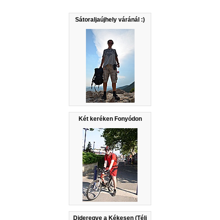
Sátoraljaújhely váránál :)
Két keréken Fonyódon
Dideregve a Kékesen (Téli