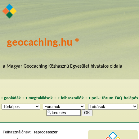
geocaching.hu ®
a Magyar Geocaching Közhasznú Egyesület hivatalos oldala
+
geoládák
~
+
megtalálások
~
+
felhasználók
~
+
poi
~
fórum
FAQ
belépés
Felhasználónév:
reprocesszor