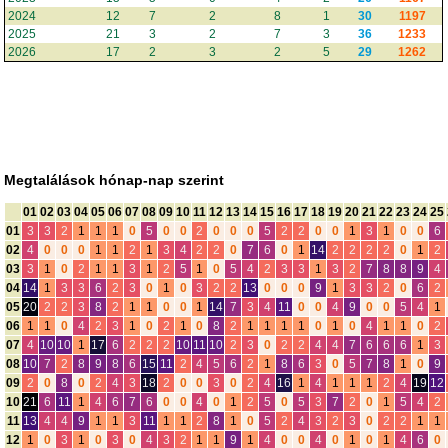
2024
12
7
2
8
1
30
1197
2025
21
3
2
7
3
36
1233
2026
17
2
3
2
5
29
1262
Megtalálások hónap-nap szerint
01
02
03
04
05
06
07
08
09
10
11
12
13
14
15
16
17
18
19
20
21
22
23
24
25
01
3
3
2
1
1
1
0
5
0
0
2
0
0
0
5
2
2
0
0
1
3
1
0
0
6
02
4
0
0
0
1
1
2
1
3
4
2
2
0
7
6
0
1
14
2
2
2
2
0
1
2
03
3
1
0
2
1
1
3
1
2
5
1
0
5
4
2
3
3
1
3
2
7
8
8
9
4
04
14
1
3
3
6
2
3
0
1
0
3
2
2
13
0
0
0
9
1
3
3
2
0
6
2
05
20
2
2
3
8
2
1
1
0
0
1
14
7
3
4
11
0
0
4
9
0
0
5
4
1
06
1
1
0
4
2
3
1
0
2
1
0
8
2
1
1
1
1
0
1
0
4
1
1
0
2
07
4
10
10
1
17
6
2
2
2
10
11
10
2
3
0
2
2
4
4
7
6
6
6
1
3
08
10
7
2
8
9
8
6
15
11
2
4
5
6
2
1
8
6
3
0
5
7
8
1
0
9
09
2
0
8
0
2
4
3
18
2
0
0
3
0
2
4
16
1
4
1
1
1
2
4
19
12
10
21
6
11
1
4
6
7
6
0
0
4
0
1
2
5
0
5
3
7
2
0
1
5
4
2
11
13
4
4
9
1
1
3
11
1
1
2
8
1
0
5
2
4
3
2
3
0
2
2
1
1
12
1
0
3
1
0
3
0
4
3
2
1
1
9
1
4
0
0
4
0
1
0
1
4
6
0