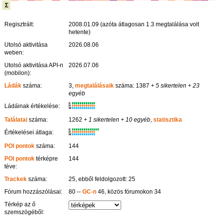
Σ
Regisztrált:
2008.01.09 (azóta átlagosan 1.3 megtalálása volt
hetente)
Utolsó aktivitása
2026.08.06
weben:
Utolsó aktivitása API-n
2026.07.06
(mobilon):
Ládák
száma:
3,
megtalálásaik
száma: 1387
+ 5 sikertelen
+ 23
egyéb
K
Ládáinak értékelése:
R
W
Találatai
száma:
1262
+ 1 sikertelen
+ 10 egyéb
,
statisztika
K
Értékelései átlaga:
R
W
POI pontok
száma:
144
POI pontok
térképre
144
téve:
Trackek
száma:
25, ebből feldolgozott: 25
Fórum hozzászólásai:
80 --
GC-n
46, közös fórumokon 34
Térkép az ő
szemszögéből: