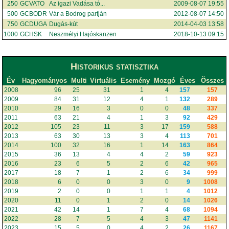
250
GCVATO
Az igazi Vadása tó...
2009-08-07 19:55
500
GCBODR
Vár a Bodrog partján
2012-08-07 14:50
750
GCDUGA
Dugás-kút
2014-04-03 13:58
1000
GCHSK
Neszmélyi Hajóskanzen
2018-10-13 09:15
Historikus statisztika
Év
Hagyományos
Multi
Virtuális
Esemény
Mozgó
Éves
Összes
2008
96
25
31
1
4
157
157
2009
84
31
12
4
1
132
289
2010
29
16
3
0
0
48
337
2011
63
21
4
1
3
92
429
2012
105
23
11
3
17
159
588
2013
63
30
13
3
4
113
701
2014
100
32
16
1
14
163
864
2015
36
13
4
4
2
59
923
2016
23
6
5
2
6
42
965
2017
18
7
1
2
6
34
999
2018
6
0
0
3
0
9
1008
2019
2
0
0
1
1
4
1012
2020
11
0
1
2
0
14
1026
2021
42
14
1
7
4
68
1094
2022
28
7
5
4
3
47
1141
2023
15
5
0
4
2
26
1167