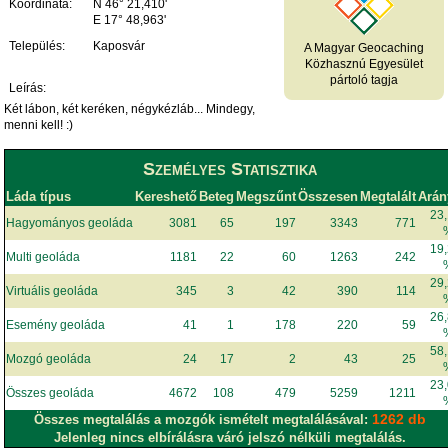
Koordináta:
N 46° 21,410'
E 17° 48,963'
Település:
Kaposvár
A Magyar Geocaching
Közhasznú Egyesület
pártoló tagja
Leírás:
Két lábon, két keréken, négykézláb... Mindegy,
menni kell! :)
Személyes Statisztika
Láda típus
Kereshető
Beteg
Megszűnt
Összesen
Megtalált
Arán
23
Hagyományos geoláda
3081
65
197
3343
771
19
Multi geoláda
1181
22
60
1263
242
29
Virtuális geoláda
345
3
42
390
114
26
Esemény geoláda
41
1
178
220
59
58
Mozgó geoláda
24
17
2
43
25
23
Összes geoláda
4672
108
479
5259
1211
1262 db
Összes megtalálás a mozgók ismételt megtalálásával:
Jelenleg nincs elbírálásra váró jelszó nélküli megtalálás.