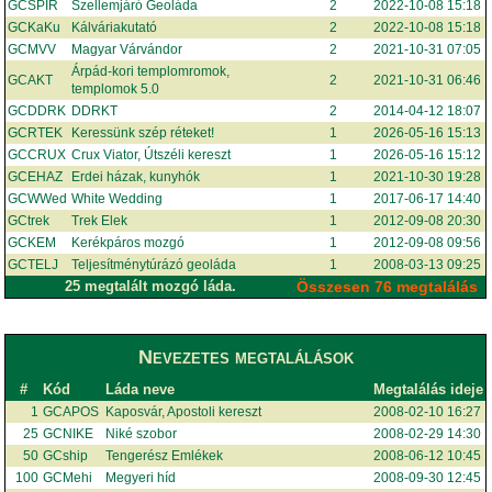
GCSPIR
Szellemjáró Geoláda
2
2022-10-08 15:18
GCKaKu
Kálváriakutató
2
2022-10-08 15:18
GCMVV
Magyar Várvándor
2
2021-10-31 07:05
Árpád-kori templomromok,
GCAKT
2
2021-10-31 06:46
templomok 5.0
GCDDRK
DDRKT
2
2014-04-12 18:07
GCRTEK
Keressünk szép réteket!
1
2026-05-16 15:13
GCCRUX
Crux Viator, Útszéli kereszt
1
2026-05-16 15:12
GCEHAZ
Erdei házak, kunyhók
1
2021-10-30 19:28
GCWWed
White Wedding
1
2017-06-17 14:40
GCtrek
Trek Elek
1
2012-09-08 20:30
GCKEM
Kerékpáros mozgó
1
2012-09-08 09:56
GCTELJ
Teljesítménytúrázó geoláda
1
2008-03-13 09:25
25 megtalált mozgó láda.
Összesen 76 megtalálás
Nevezetes megtalálások
#
Kód
Láda neve
Megtalálás ideje
1
GCAPOS
Kaposvár, Apostoli kereszt
2008-02-10 16:27
25
GCNIKE
Niké szobor
2008-02-29 14:30
50
GCship
Tengerész Emlékek
2008-06-12 10:45
100
GCMehi
Megyeri híd
2008-09-30 12:45