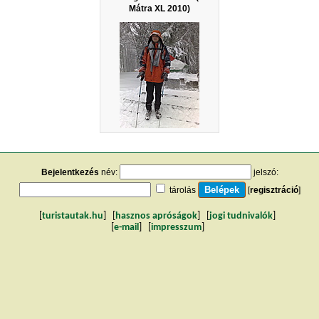
Mátra XL 2010)
Bejelentkezés
név:
jelszó:
tárolás
[
regisztráció
]
[
turistautak.hu
] [
hasznos apróságok
] [
jogi tudnivalók
]
[
e-mail
] [
impresszum
]