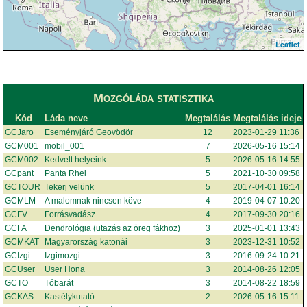
Leaflet
Mozgóláda statisztika
Kód
Láda neve
Megtalálás
Megtalálás ideje
GCJaro
Eseményjáró Geovödör
12
2023-01-29 11:36
GCM001
mobil_001
7
2026-05-16 15:14
GCM002
Kedvelt helyeink
5
2026-05-16 14:55
GCpant
Panta Rhei
5
2021-10-30 09:58
GCTOUR
Tekerj velünk
5
2017-04-01 16:14
GCMLM
A malomnak nincsen köve
4
2019-04-07 10:20
GCFV
Forrásvadász
4
2017-09-30 20:16
GCFA
Dendrológia (utazás az öreg fákhoz)
3
2025-01-01 13:43
GCMKAT
Magyarország katonái
3
2023-12-31 10:52
GCIzgi
Izgimozgi
3
2016-09-24 10:21
GCUser
User Hona
3
2014-08-26 12:05
GCTO
Tóbarát
3
2014-08-22 18:59
GCKAS
Kastélykutató
2
2026-05-16 15:11