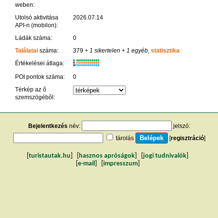
weben:
Utolsó aktivitása
2026.07.14
API-n (mobilon):
Ládák száma:
0
Találatai
száma:
379
+ 1 sikertelen
+ 1 egyéb
,
statisztika
K
Értékelései átlaga:
R
W
POI pontok száma:
0
Térkép az ő
szemszögéből:
Bejelentkezés
név:
jelszó:
tárolás
[
regisztráció
]
[
turistautak.hu
] [
hasznos apróságok
] [
jogi tudnivalók
]
[
e-mail
] [
impresszum
]