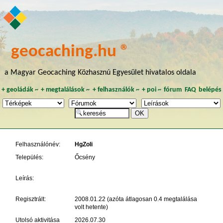
geocaching.hu ®
a Magyar Geocaching Közhasznú Egyesület hivatalos oldala
+
geoládák
~
+
megtalálások
~
+
felhasználók
~
+
poi
~
fórum
FAQ
belépés
Felhasználónév:
HgZoli
Település:
Őcsény
Leírás:
Regisztrált:
2008.01.22 (azóta átlagosan 0.4 megtalálása
volt hetente)
Utolsó aktivitása
2026.07.30