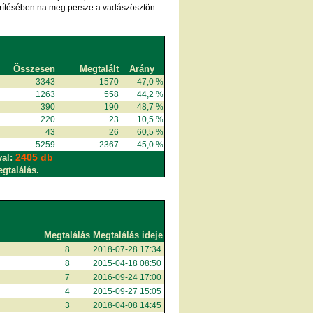
derítésében na meg persze a vadászösztön.
Összesen
Megtalált
Arány
3343
1570
47,0 %
1263
558
44,2 %
390
190
48,7 %
220
23
10,5 %
43
26
60,5 %
5259
2367
45,0 %
2405 db
val:
egtalálás.
Megtalálás
Megtalálás ideje
8
2018-07-28 17:34
8
2015-04-18 08:50
7
2016-09-24 17:00
4
2015-09-27 15:05
3
2018-04-08 14:45