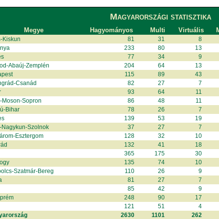
Magyarországi statisztika
Megye
Hagyományos
Multi
Virtuális
M
-Kiskun
81
31
8
anya
233
80
13
és
77
34
9
od-Abaúj-Zemplén
204
64
13
apest
115
89
43
ngrád-Csanád
82
27
7
r
93
64
11
r-Moson-Sopron
86
48
11
ú-Bihar
78
26
7
es
139
53
19
-Nagykun-Szolnok
37
27
7
árom-Esztergom
128
32
10
rád
132
41
18
365
175
30
ogy
135
74
10
olcs-Szatmár-Bereg
110
26
9
a
81
27
7
85
42
9
zprém
248
90
17
121
51
4
yarország
2630
1101
262