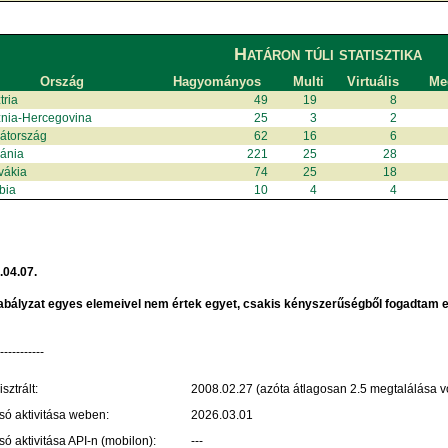
Határon túli statisztika
Ország
Hagyományos
Multi
Virtuális
Meg
tria
49
19
8
nia-Hercegovina
25
3
2
átország
62
16
6
ánia
221
25
28
vákia
74
25
18
bia
10
4
4
.04.07.
abályzat egyes elemeivel nem értek egyet, csakis kényszerűségből fogadtam el,
------------
sztrált:
2008.02.27 (azóta átlagosan 2.5 megtalálása vo
só aktivitása weben:
2026.03.01
só aktivitása API-n (mobilon):
---