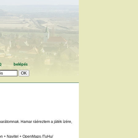
Q
belépés
 barátomnak. Hamar ráéreztem a játék ízére,
efon + Navitel + OpenMaps /TuHu/