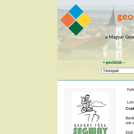
geo
a Magyar Geoc
+
geoládák
~
Fel
Leír
Csak
Barát
sok s
Első 