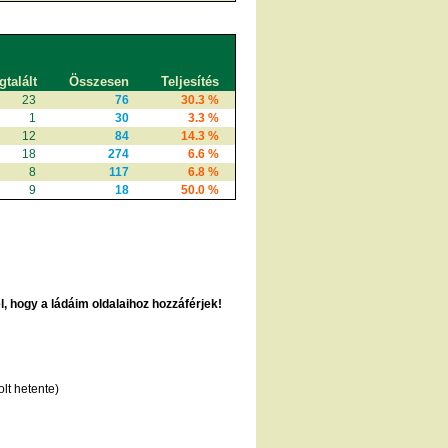
talált
Összesen
Teljesítés
23
76
30.3 %
1
30
3.3 %
12
84
14.3 %
18
274
6.6 %
8
117
6.8 %
9
18
50.0 %
 hogy a ládáim oldalaihoz hozzáférjek!
lt hetente)