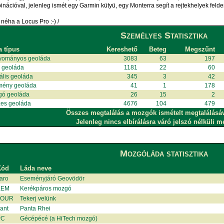
nációval, jelenleg ismét egy Garmin kütyü, egy Monterra segít a rejtekhelyek fel
néha a Locus Pro :-) /
Személyes Statisztika
a típus
Kereshető
Beteg
Megszűnt
yományos geoláda
3083
63
197
i geoláda
1181
22
60
uális geoláda
345
3
42
mény geoláda
41
1
178
gó geoláda
26
15
2
es geoláda
4676
104
479
Összes megtalálás a mozgók ismételt megtalálásá
Jelenleg nincs elbírálásra váró jelszó nélküli m
Mozgóláda statisztika
Kód
Láda neve
aro
Eseményjáró Geovödör
KEM
Kerékpáros mozgó
TOUR
Tekerj velünk
ant
Panta Rhei
PC
Gécépécé (a HiTech mozgó)