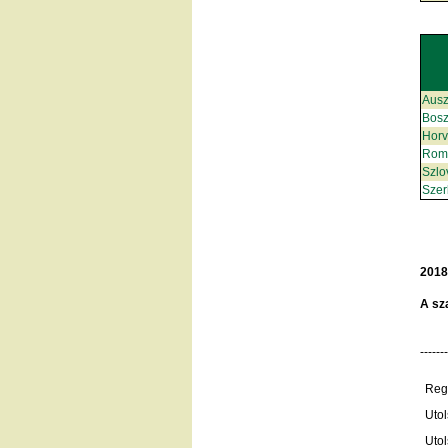
Ausz
Bosz
Horv
Rom
Szlo
Szer
2018
A sz
------
Regi
Utol
Utol