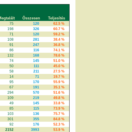
egtalált
Összesen
Teljesítés
75
120
62.5 %
198
326
60.7 %
71
120
59.2 %
108
281
38.4 %
91
247
36.8 %
86
116
74.1 %
132
168
78.6 %
74
145
51.0 %
50
111
45.0 %
58
211
27.5 %
14
71
19.7 %
95
170
55.9 %
67
191
35.1 %
294
570
51.6 %
109
219
49.8 %
49
145
33.8 %
85
115
73.9 %
103
136
75.7 %
301
355
84.8 %
92
176
52.3 %
2152
3993
53.9 %