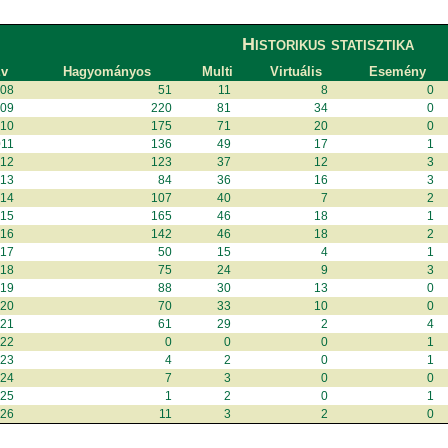
Historikus statisztika
v
Hagyományos
Multi
Virtuális
Esemény
008
51
11
8
0
009
220
81
34
0
010
175
71
20
0
011
136
49
17
1
012
123
37
12
3
013
84
36
16
3
014
107
40
7
2
015
165
46
18
1
016
142
46
18
2
017
50
15
4
1
018
75
24
9
3
019
88
30
13
0
020
70
33
10
0
021
61
29
2
4
022
0
0
0
1
023
4
2
0
1
024
7
3
0
0
025
1
2
0
1
026
11
3
2
0