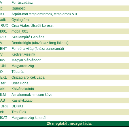
V
Forrásvadász
gi
Izgimozgi
KT
Árpád-kori templomromok, templomok 5.0
alk
Gyalogtúra
CRUX
Crux Viator, Útszéli kereszt
001
mobil_001
PIR
Szellemjáró Geoláda
A
Dendrológia (utazás az öreg fákhoz)
ENT
Fentről a világ (fotózz panorámát)
KV
Kedvelt vizeink
MVV
Magyar Várvándor
HUN
Magyarország
TO
Tóbarát
EKL
Országjáró Kék Láda
ser
User Hona
aKu
Kálváriakutató
MLM
A malomnak nincsen köve
KAS
Kastélykutató
DDRK
DDRKT
rek
Trek Elek
MKAT
Magyarország katonái
26 megtalált mozgó láda.