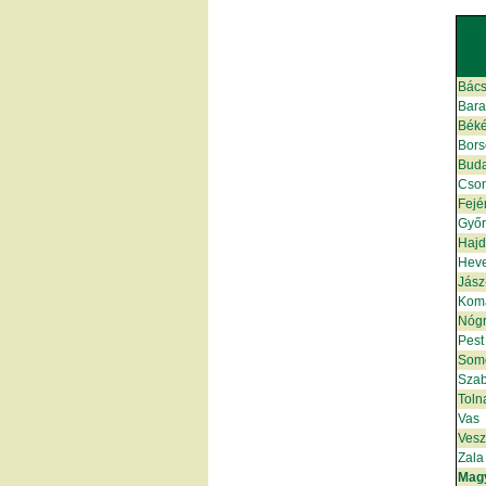
Bács
Bar
Bék
Bors
Bud
Cso
Fejé
Győ
Hajd
Hev
Jász
Kom
Nóg
Pest
Som
Szab
Toln
Vas
Ves
Zala
Mag