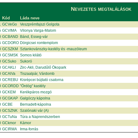
Nevezetes megtalálások
Kód
Láda neve
1
GCVeGo
Veszprémfajszi Golgota
5
GCVIMA
Vilonya Varga-Malom
0
GCBAND
Bánd, Esseg-vár
5
GCDORO
Dörgicsei romtemplom
0
GCSZKM
Sztankovánszky-kastély és -mauzóleum
0
GCSMSK
Somos kilátó
0
GCSuko
Sukoró
0
GCAKLI
Zirc-Akli, Darudűlő Ökopark
0
GCAlVa
Tiszaalpár, Várdomb
0
GCREBU
Kisrépcei bújtató csatorna
0
GCORDD
"Ördög" kastély
0
GCKEM
Kerékpáros mozgó
0
GCGKAP
Galgóczy kápolna
0
GCBE
Bernadett-kápolna
0
GCSZNK
Szalónaki vár (A)
0
GCTuNa
Túra a Naprendszerben
0
GCkmor
Kámor
0
GCIRMA
Irma-forrás