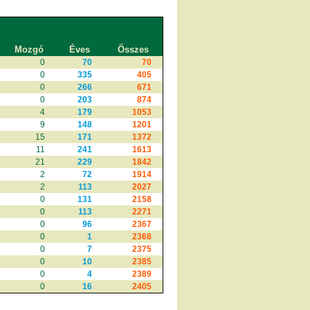
Mozgó
Éves
Összes
0
70
70
0
335
405
0
266
671
0
203
874
4
179
1053
9
148
1201
15
171
1372
11
241
1613
21
229
1842
2
72
1914
2
113
2027
0
131
2158
0
113
2271
0
96
2367
0
1
2368
0
7
2375
0
10
2385
0
4
2389
0
16
2405