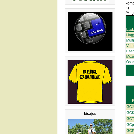
kombi
:-)
/Meg 
Lád
Hag
Mult
Virt
Ese
Moz
Össz
GCJ
GC
bicajos
GC
GCp
GC