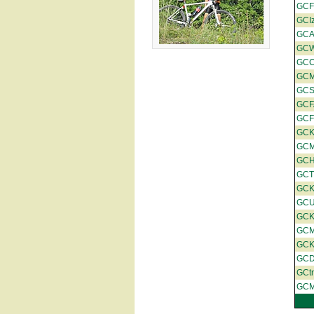
GCF
GCIz
GCA
GCW
GC
GCM
GCS
GCF
GCF
GC
GC
GC
GC
GCK
GCU
GCK
GC
GC
GC
GCt
GC