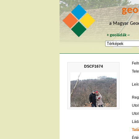
geo
a Magyar Geoc
+
geoládák
~
Fel
DSCF1674
Tele
Leír
Regi
Utol
Utol
Lád
Talá
Érté