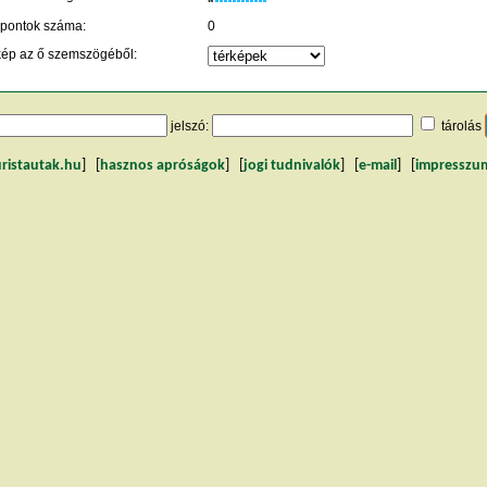
 pontok száma:
0
kép az ő szemszögéből:
jelszó:
tárolás
uristautak.hu
] [
hasznos apróságok
] [
jogi tudnivalók
] [
e-mail
] [
impresszu