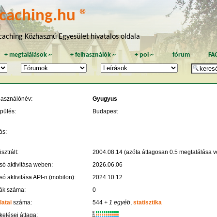
caching.hu ®
aching Közhasznú Egyesület hivatalos oldala
+
megtalálások
~
+
felhasználók
~
+
poi
~
fórum
FA
használónév:
Gyugyus
pülés:
Budapest
ás:
sztrált:
2004.08.14 (azóta átlagosan 0.5 megtalálása vo
só aktivitása weben:
2026.06.06
só aktivitása API-n (mobilon):
2024.10.12
ák száma:
0
latai
száma:
544
+ 1 egyéb
,
statisztika
K
kelései átlaga:
R
W