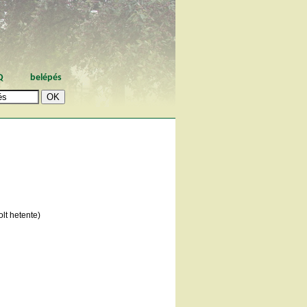
Q
belépés
lt hetente)