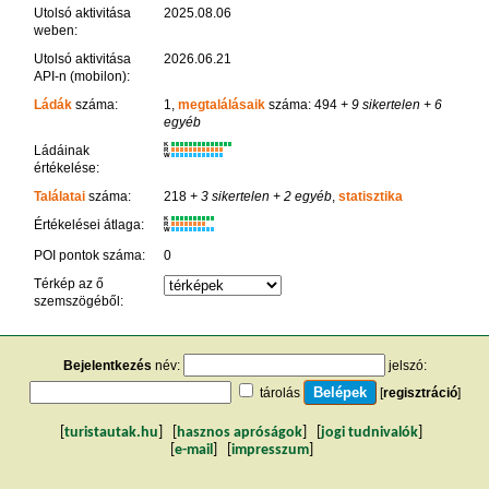
Utolsó aktivitása
2025.08.06
weben:
Utolsó aktivitása
2026.06.21
API-n (mobilon):
Ládák
száma:
1,
megtalálásaik
száma: 494
+ 9 sikertelen
+ 6
egyéb
K
Ládáinak
R
W
értékelése:
Találatai
száma:
218
+ 3 sikertelen
+ 2 egyéb
,
statisztika
K
Értékelései átlaga:
R
W
POI pontok száma:
0
Térkép az ő
szemszögéből:
Bejelentkezés
név:
jelszó:
tárolás
[
regisztráció
]
[
turistautak.hu
] [
hasznos apróságok
] [
jogi tudnivalók
]
[
e-mail
] [
impresszum
]