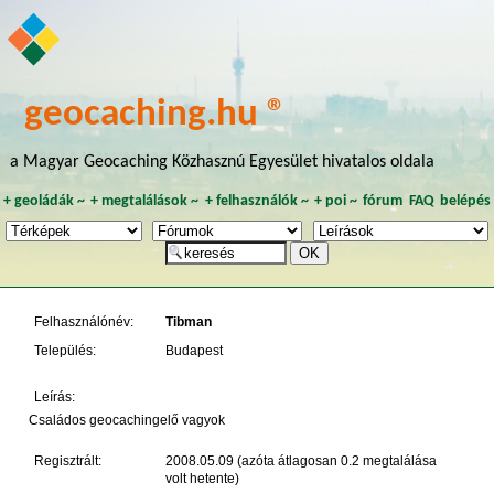
geocaching.hu ®
a Magyar Geocaching Közhasznú Egyesület hivatalos oldala
+
geoládák
~
+
megtalálások
~
+
felhasználók
~
+
poi
~
fórum
FAQ
belépés
Felhasználónév:
Tibman
Település:
Budapest
Leírás:
Családos geocachingelő vagyok
Regisztrált:
2008.05.09 (azóta átlagosan 0.2 megtalálása
volt hetente)