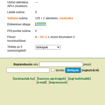
Utolsó aktivitása
---
API-n (mobilon):
Ládák száma:
0
Találatai
száma:
135
+ 1 sikertelen
,
statisztika
K
Értékelései átlaga:
R
W
POI pontok száma:
0
Fórum
4 --
GC-n
1, közös fórumokon 3
hozzászólásai:
Térkép az ő
szemszögéből:
Bejelentkezés
név:
jelszó:
tárolás
[
regisztráció
]
[
turistautak.hu
] [
hasznos apróságok
] [
jogi tudnivalók
]
[
e-mail
] [
impresszum
]