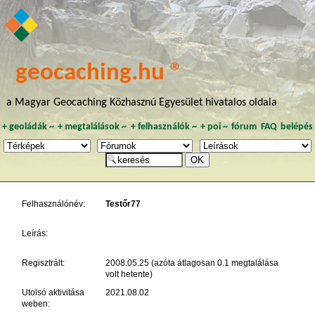
geocaching.hu ®
a Magyar Geocaching Közhasznú Egyesület hivatalos oldala
+
geoládák
~
+
megtalálások
~
+
felhasználók
~
+
poi
~
fórum
FAQ
belépés
Felhasználónév:
Testőr77
Leírás:
Regisztrált:
2008.05.25 (azóta átlagosan 0.1 megtalálása
volt hetente)
Utolsó aktivitása
2021.08.02
weben: