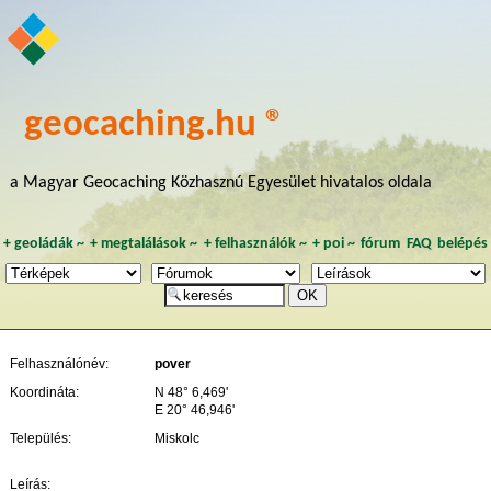
geocaching.hu ®
a Magyar Geocaching Közhasznú Egyesület hivatalos oldala
+
geoládák
~
+
megtalálások
~
+
felhasználók
~
+
poi
~
fórum
FAQ
belépés
Felhasználónév:
pover
Koordináta:
N 48° 6,469'
E 20° 46,946'
Település:
Miskolc
Leírás: