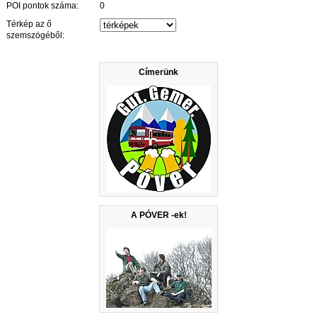
POI pontok száma:
0
Térkép az ő
szemszögéből:
Címerünk
A PÓVER -ek!