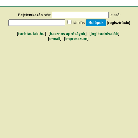
Bejelentkezés
név:
jelszó:
tárolás
[
regisztráció
]
[
turistautak.hu
] [
hasznos apróságok
] [
jogi tudnivalók
]
[
e-mail
] [
impresszum
]