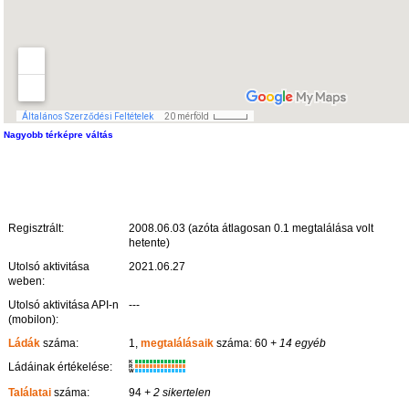
Nagyobb térképre váltás
Regisztrált:
2008.06.03 (azóta átlagosan 0.1 megtalálása volt
hetente)
Utolsó aktivitása
2021.06.27
weben:
Utolsó aktivitása API-n
---
(mobilon):
Ládák
száma:
1,
megtalálásaik
száma: 60
+ 14 egyéb
K
Ládáinak értékelése:
R
W
Találatai
száma:
94
+ 2 sikertelen