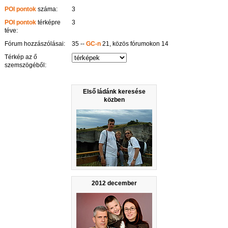
POI pontok
száma:
3
POI pontok
térképre
3
téve:
Fórum hozzászólásai:
35 --
GC-n
21, közös fórumokon 14
Térkép az ő
szemszögéből:
Első ládánk keresése
közben
2012 december