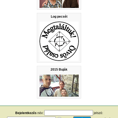
Log pecsét
2015 Buják
Bejelentkezés
név:
jelszó: