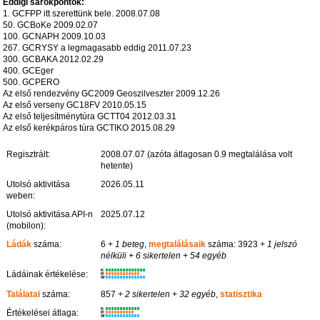
Eddigi sarokpontok:
1. GCFPP itt szerettünk bele. 2008.07.08
50. GCBoKe 2009.02.07
100. GCNAPH 2009.10.03
267. GCRYSY a legmagasabb eddig 2011.07.23
300. GCBAKA 2012.02.29
400. GCEger
500. GCPERO
Az első rendezvény GC2009 Geoszilveszter 2009.12.26
Az első verseny GC18FV 2010.05.15
Az első teljesítménytúra GCTT04 2012.03.31
Az első kerékpáros túra GCTIKO 2015.08.29
Regisztrált:
2008.07.07 (azóta átlagosan 0.9 megtalálása volt
hetente)
Utolsó aktivitása
2026.05.11
weben:
Utolsó aktivitása API-n
2025.07.12
(mobilon):
Ládák
száma:
6
+ 1 beteg
,
megtalálásaik
száma: 3923
+ 1 jelszó
nélküli
+ 6 sikertelen
+ 54 egyéb
K
Ládáinak értékelése:
R
W
Találatai
száma:
857
+ 2 sikertelen
+ 32 egyéb
,
statisztika
K
Értékelései átlaga:
R
W