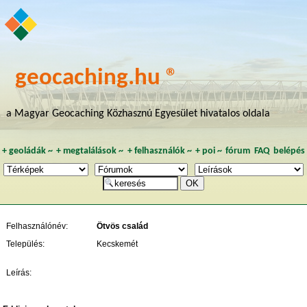
geocaching.hu ®
a Magyar Geocaching Közhasznú Egyesület hivatalos oldala
+
geoládák
~
+
megtalálások
~
+
felhasználók
~
+
poi
~
fórum
FAQ
belépés
Felhasználónév:
Ötvös család
Település:
Kecskemét
Leírás: