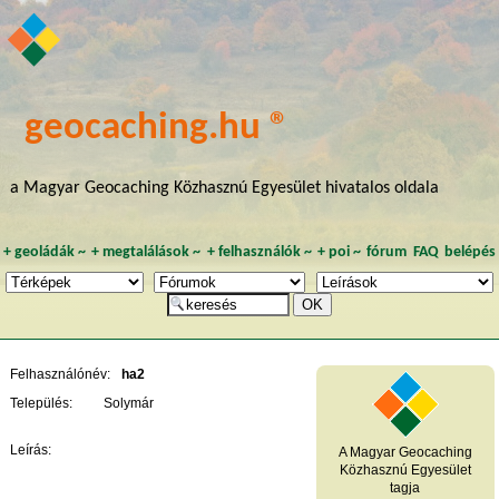
geocaching.hu ®
a Magyar Geocaching Közhasznú Egyesület hivatalos oldala
+
geoládák
~
+
megtalálások
~
+
felhasználók
~
+
poi
~
fórum
FAQ
belépés
Felhasználónév:
ha2
Település:
Solymár
Leírás:
A Magyar Geocaching
Közhasznú Egyesület
tagja