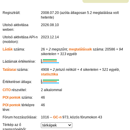
Regisztrált:
2008.07.20 (azóta átlagosan 5.2 megtalálása volt
hetente)
Utolsó aktivitása
2026.08.10
weben:
Utolsó aktivitása API-n
2023.12.14
(mobilon):
Ládák
száma:
26
+ 2 megszűnt
,
megtalálásaik
száma: 20586
+ 94
sikertelen
+ 313 egyéb
K
Ládáinak értékelése:
R
W
Találatai
száma:
4908
+ 2 jelszó nélküli
+ 4 sikertelen
+ 521 egyéb
,
statisztika
K
Értékelései átlaga:
R
W
CITO
részvétel:
2 alkalommal
POI pontok
száma:
46
POI pontok
térképre
46
téve:
Fórum hozzászólásai:
1016 --
GC-n
973, közös fórumokon 43
Térkép az ő
szemszögéből: