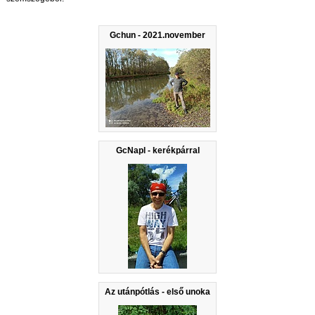
Gchun - 2021.november
GcNapl - kerékpárral
Az utánpótlás - első unoka