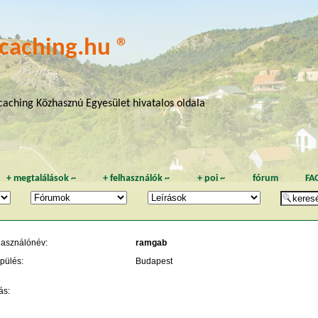
caching.hu ®
aching Közhasznú Egyesület hivatalos oldala
+
megtalálások
~
+
felhasználók
~
+
poi
~
fórum
FA
használónév:
ramgab
pülés:
Budapest
ás: