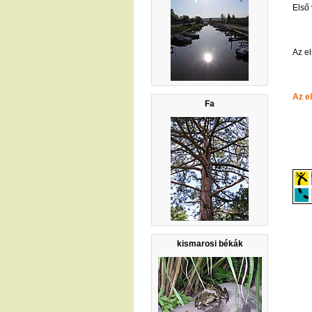
Első
Az el
Az e
Fa
kismarosi békák