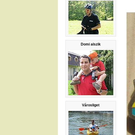
Domi alszik
Városliget