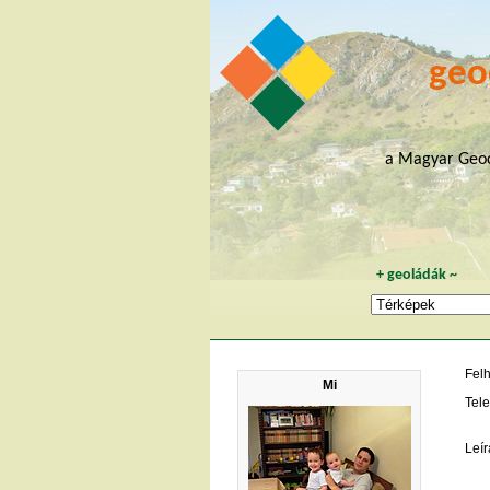
geo
a Magyar Geoc
+
geoládák
~
Fel
Mi
Tele
Leír