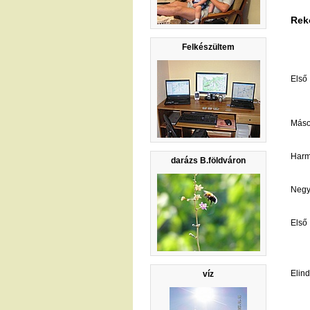
Rek
Felkészültem
Első
Más
Har
darázs B.földváron
Negy
Első
Elind
víz