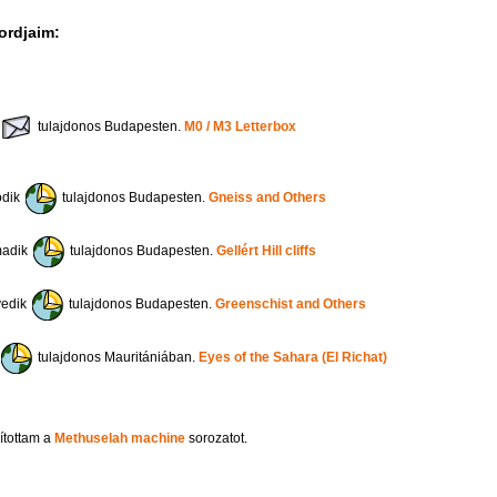
ordjaim:
tulajdonos Budapesten.
M0 / M3 Letterbox
odik
tulajdonos Budapesten.
Gneiss and Others
madik
tulajdonos Budapesten.
Gellért Hill cliffs
edik
tulajdonos Budapesten.
Greenschist and Others
tulajdonos Mauritániában.
Eyes of the Sahara (El Richat)
ítottam a
Methuselah machine
sorozatot.