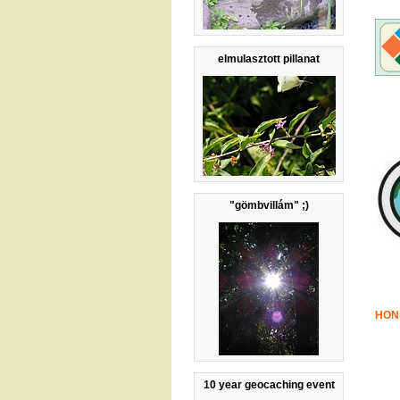
elmulasztott pillanat
"gömbvillám" ;)
HONL
10 year geocaching event