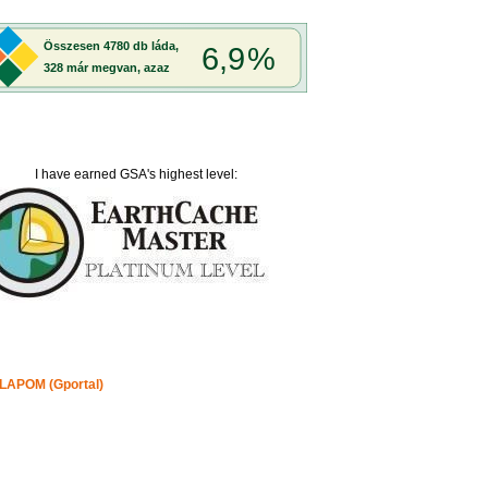
I have earned GSA's highest level:
APOM (Gportal)