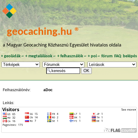
geocaching.hu ®
a Magyar Geocaching Közhasznú Egyesület hivatalos oldala
+
geoládák
~
+
megtalálások
~
+
felhasználók
~
+
poi
~
fórum
FAQ
belépés
Felhasználónév:
aDoc
Leírás: