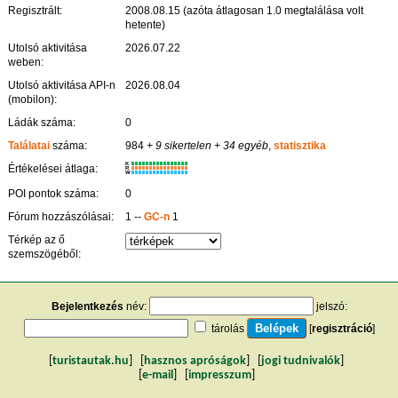
Regisztrált:
2008.08.15 (azóta átlagosan 1.0 megtalálása volt
hetente)
Utolsó aktivitása
2026.07.22
weben:
Utolsó aktivitása API-n
2026.08.04
(mobilon):
Ládák száma:
0
Találatai
száma:
984
+ 9 sikertelen
+ 34 egyéb
,
statisztika
K
Értékelései átlaga:
R
W
POI pontok száma:
0
Fórum hozzászólásai:
1 --
GC-n
1
Térkép az ő
szemszögéből:
Bejelentkezés
név:
jelszó:
tárolás
[
regisztráció
]
[
turistautak.hu
] [
hasznos apróságok
] [
jogi tudnivalók
]
[
e-mail
] [
impresszum
]