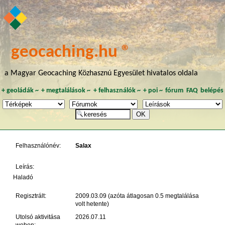
geocaching.hu ®
a Magyar Geocaching Közhasznú Egyesület hivatalos oldala
+
geoládák
~
+
megtalálások
~
+
felhasználók
~
+
poi
~
fórum
FAQ
belépés
Felhasználónév:
Salax
Leírás:
Haladó
Regisztrált:
2009.03.09 (azóta átlagosan 0.5 megtalálása
volt hetente)
Utolsó aktivitása
2026.07.11
weben: