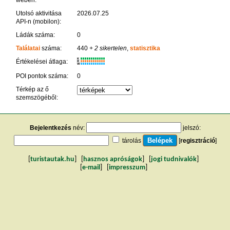
Utolsó aktivitása
2026.07.25
API-n (mobilon):
Ládák száma:
0
Találatai
száma:
440
+ 2 sikertelen
,
statisztika
K
Értékelései átlaga:
R
W
POI pontok száma:
0
Térkép az ő
szemszögéből:
Bejelentkezés
név:
jelszó:
tárolás
[
regisztráció
]
[
turistautak.hu
] [
hasznos apróságok
] [
jogi tudnivalók
]
[
e-mail
] [
impresszum
]