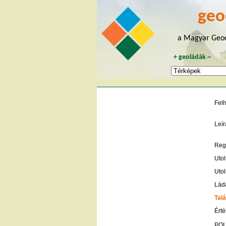
geo
a Magyar Geoc
+
geoládák
~
Fel
Leír
Regi
Utol
Utol
Lád
Talá
Érté
POI