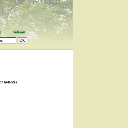
Q
belépés
lt hetente)