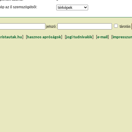
kép az ő szemszögéből:
jelszó:
tárolás
uristautak.hu
] [
hasznos apróságok
] [
jogi tudnivalók
] [
e-mail
] [
impresszu