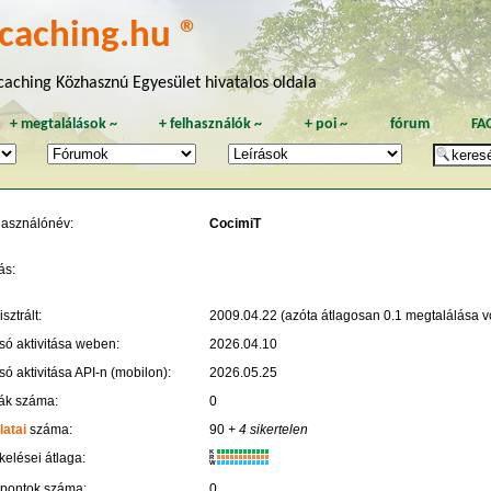
caching.hu ®
aching Közhasznú Egyesület hivatalos oldala
+
megtalálások
~
+
felhasználók
~
+
poi
~
fórum
FA
használónév:
CocimiT
ás:
sztrált:
2009.04.22 (azóta átlagosan 0.1 megtalálása vo
só aktivitása weben:
2026.04.10
só aktivitása API-n (mobilon):
2026.05.25
ák száma:
0
latai
száma:
90
+ 4 sikertelen
K
kelései átlaga:
R
W
 pontok száma:
0