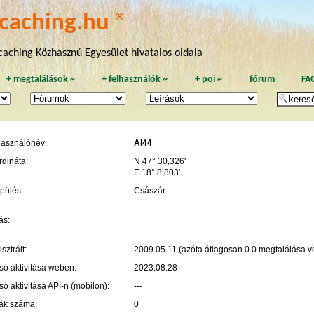
caching.hu ®
aching Közhasznú Egyesület hivatalos oldala
+
megtalálások
~
+
felhasználók
~
+
poi
~
fórum
FA
használónév:
Al44
rdináta:
N 47° 30,326'
E 18° 8,803'
pülés:
Császár
ás:
sztrált:
2009.05.11 (azóta átlagosan 0.0 megtalálása vo
só aktivitása weben:
2023.08.28
só aktivitása API-n (mobilon):
---
ák száma:
0