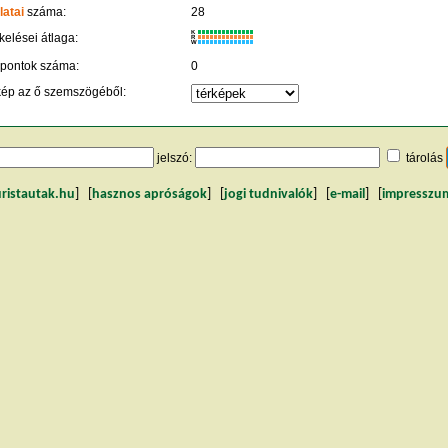
latai
száma:
28
K
kelései átlaga:
R
W
 pontok száma:
0
kép az ő szemszögéből:
jelszó:
tárolás
uristautak.hu
] [
hasznos apróságok
] [
jogi tudnivalók
] [
e-mail
] [
impresszu