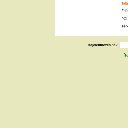
Talá
Érté
POI
Tér
Bejelentkezés
név:
[
t