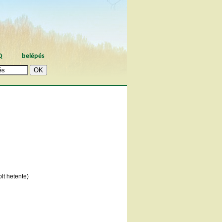
Q
belépés
lt hetente)