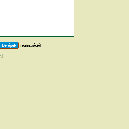
[
regisztráció
]
m
]