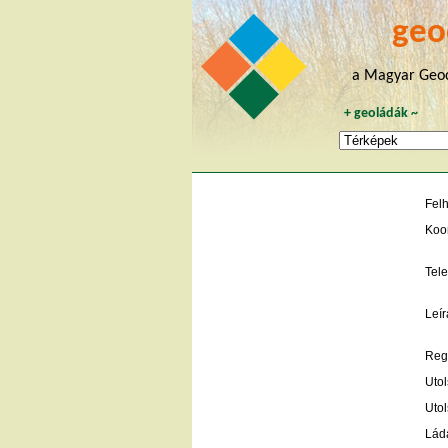
geo
a Magyar Geoc
+
geoládák
~
Fel
Koo
Tele
Leír
Regi
Utol
Utol
Lád