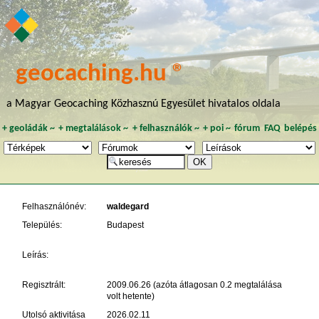
geocaching.hu ®
a Magyar Geocaching Közhasznú Egyesület hivatalos oldala
+
geoládák
~
+
megtalálások
~
+
felhasználók
~
+
poi
~
fórum
FAQ
belépés
Felhasználónév:
waldegard
Település:
Budapest
Leírás:
Regisztrált:
2009.06.26 (azóta átlagosan 0.2 megtalálása
volt hetente)
Utolsó aktivitása
2026.02.11