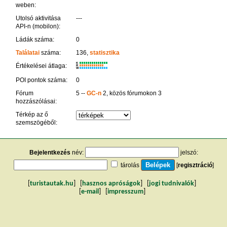
weben:
Utolsó aktivitása
---
API-n (mobilon):
Ládák száma:
0
Találatai
száma:
136,
statisztika
K
Értékelései átlaga:
R
W
POI pontok száma:
0
Fórum
5 --
GC-n
2, közös fórumokon 3
hozzászólásai:
Térkép az ő
szemszögéből:
Bejelentkezés
név:
jelszó:
tárolás
[
regisztráció
]
[
turistautak.hu
] [
hasznos apróságok
] [
jogi tudnivalók
]
[
e-mail
] [
impresszum
]