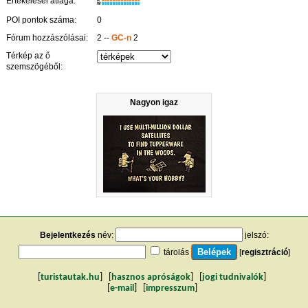
Értékelései átlaga:
W
POI pontok száma:
0
Fórum hozzászólásai:
2 --
GC-n
2
Térkép az ő
szemszögéből:
Nagyon igaz
Bejelentkezés
név:
jelszó:
tárolás
[
regisztráció
]
[
turistautak.hu
] [
hasznos apróságok
] [
jogi tudnivalók
]
[
e-mail
] [
impresszum
]