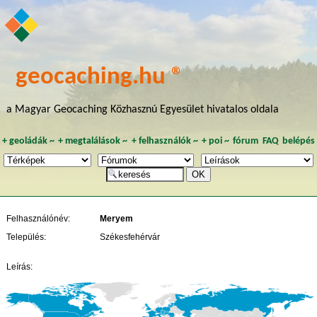
geocaching.hu ®
a Magyar Geocaching Közhasznú Egyesület hivatalos oldala
+
geoládák
~
+
megtalálások
~
+
felhasználók
~
+
poi
~
fórum
FAQ
belépés
Felhasználónév:
Meryem
Település:
Székesfehérvár
Leírás: