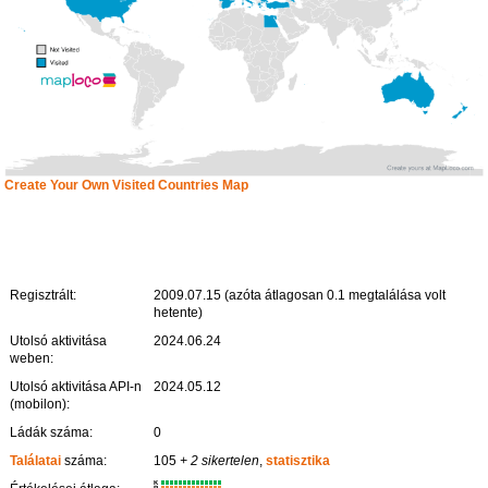
Create Your Own Visited Countries Map
Regisztrált:
2009.07.15 (azóta átlagosan 0.1 megtalálása volt
hetente)
Utolsó aktivitása
2024.06.24
weben:
Utolsó aktivitása API-n
2024.05.12
(mobilon):
Ládák száma:
0
Találatai
száma:
105
+ 2 sikertelen
,
statisztika
K
R