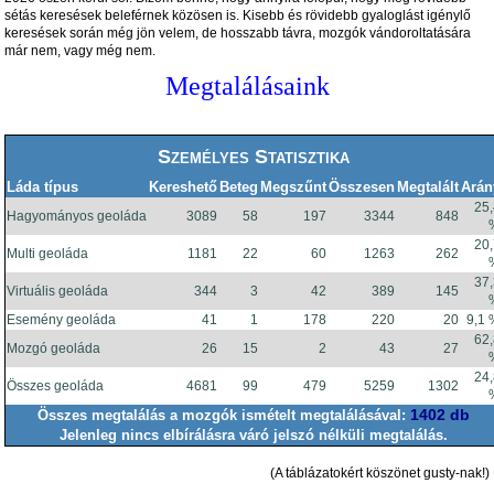
sétás keresések beleférnek közösen is. Kisebb és rövidebb gyaloglást igénylő
keresések során még jön velem, de hosszabb távra, mozgók vándoroltatására
már nem, vagy még nem.
Megtalálásaink
Személyes Statisztika
Láda típus
Kereshető
Beteg
Megszűnt
Összesen
Megtalált
Arán
25
Hagyományos geoláda
3089
58
197
3344
848
20
Multi geoláda
1181
22
60
1263
262
37
Virtuális geoláda
344
3
42
389
145
Esemény geoláda
41
1
178
220
20
9,1
62
Mozgó geoláda
26
15
2
43
27
24
Összes geoláda
4681
99
479
5259
1302
1402 db
Összes megtalálás a mozgók ismételt megtalálásával:
Jelenleg nincs elbírálásra váró jelszó nélküli megtalálás.
(A táblázatokért köszönet gusty-nak!)