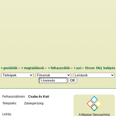
+
geoládák
~
+
megtalálások
~
+
felhasználók
~
+
poi
~
fórum
FAQ
belépés
Felhasználónév:
Csaba és Kati
Település:
Zalaegerszeg
Leírás:
A Magyar Geocaching