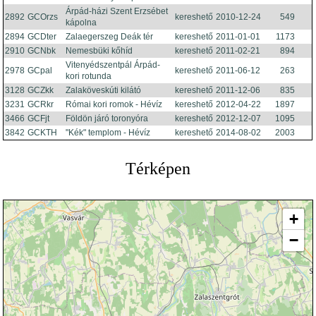
Árpád-házi Szent Erzsébet
2892
GCOrzs
kereshető
2010-12-24
549
kápolna
2894
GCDter
Zalaegerszeg Deák tér
kereshető
2011-01-01
1173
2910
GCNbk
Nemesbüki kőhíd
kereshető
2011-02-21
894
Vitenyédszentpál Árpád-
2978
GCpal
kereshető
2011-06-12
263
kori rotunda
3128
GCZkk
Zalaköveskúti kilátó
kereshető
2011-12-06
835
3231
GCRkr
Római kori romok - Hévíz
kereshető
2012-04-22
1897
3466
GCFjt
Földön járó toronyóra
kereshető
2012-12-07
1095
3842
GCKTH
"Kék" templom - Hévíz
kereshető
2014-08-02
2003
Térképen
+
−