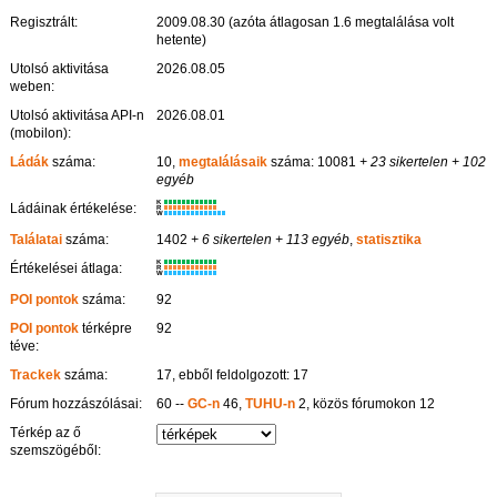
Regisztrált:
2009.08.30 (azóta átlagosan 1.6 megtalálása volt
hetente)
Utolsó aktivitása
2026.08.05
weben:
Utolsó aktivitása API-n
2026.08.01
(mobilon):
Ládák
száma:
10,
megtalálásaik
száma: 10081
+ 23 sikertelen
+ 102
egyéb
K
Ládáinak értékelése:
R
W
Találatai
száma:
1402
+ 6 sikertelen
+ 113 egyéb
,
statisztika
K
Értékelései átlaga:
R
W
POI pontok
száma:
92
POI pontok
térképre
92
téve:
Trackek
száma:
17, ebből feldolgozott: 17
Fórum hozzászólásai:
60 --
GC-n
46,
TUHU-n
2, közös fórumokon 12
Térkép az ő
szemszögéből: