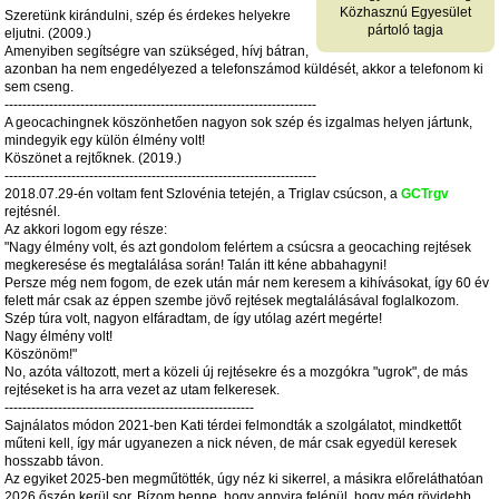
Közhasznú Egyesület
Szeretünk kirándulni, szép és érdekes helyekre
pártoló tagja
eljutni. (2009.)
Amenyiben segítségre van szükséged, hívj bátran,
azonban ha nem engedélyezed a telefonszámod küldését, akkor a telefonom ki
sem cseng.
----------------------------------------------------------------------
A geocachingnek köszönhetően nagyon sok szép és izgalmas helyen jártunk,
mindegyik egy külön élmény volt!
Köszönet a rejtőknek. (2019.)
----------------------------------------------------------------------
2018.07.29-én voltam fent Szlovénia tetején, a Triglav csúcson, a
GCTrgv
rejtésnél.
Az akkori logom egy része:
"Nagy élmény volt, és azt gondolom felértem a csúcsra a geocaching rejtések
megkeresése és megtalálása során! Talán itt kéne abbahagyni!
Persze még nem fogom, de ezek után már nem keresem a kihívásokat, így 60 év
felett már csak az éppen szembe jövő rejtések megtalálásával foglalkozom.
Szép túra volt, nagyon elfáradtam, de így utólag azért megérte!
Nagy élmény volt!
Köszönöm!"
No, azóta változott, mert a közeli új rejtésekre és a mozgókra "ugrok", de más
rejtéseket is ha arra vezet az utam felkeresek.
--------------------------------------------------------
Sajnálatos módon 2021-ben Kati térdei felmondták a szolgálatot, mindkettőt
műteni kell, így már ugyanezen a nick néven, de már csak egyedül keresek
hosszabb távon.
Az egyiket 2025-ben megműtötték, úgy néz ki sikerrel, a másikra előreláthatóan
2026 őszén kerül sor. Bízom benne, hogy annyira felépül, hogy még rövidebb