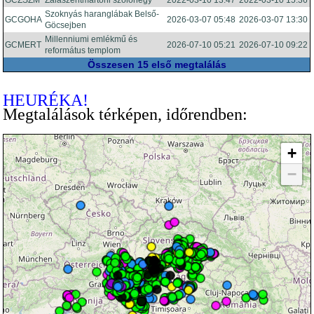
GCZSZM
Zalaszentmártoni szőlőhegy
2022-03-10 13:47
2022-03-10 15:36
Szoknyás haranglábak Belső-
GCGOHA
2026-03-07 05:48
2026-03-07 13:30
Göcsejben
Millenniumi emlékmű és
GCMERT
2026-07-10 05:21
2026-07-10 09:22
református templom
Összesen 15 első megtalálás
HEURÉKA!
Megtalálások térképen, időrendben:
+
−