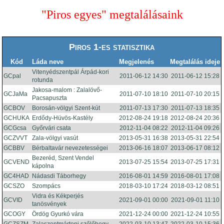
"Piros egyes" megtalálásaink
Piros 1-es statisztika
Kód
Láda neve
Megjelenés
Megtalálás ideje
Vitenyédszentpál Árpád-kori
GCpal
2011-06-12 14:30
2011-06-12 15:28
rotunda
Jakosa-malom : Zalalövő-
GCJaMa
2011-07-10 18:10
2011-07-10 20:15
Pacsapuszta
GCBOV
Borosán-völgyi Szent-kút
2011-07-13 17:30
2011-07-13 18:35
GCHUKA
Erdődy-Hüvös-Kastély
2012-08-24 19:18
2012-08-24 20:36
GCGcsa
Győrvári csata
2012-11-04 08:22
2012-11-04 09:26
GCZVVT
Zala-völgyi vasút
2013-05-31 16:38
2013-05-31 22:54
GCBBV
Bérbaltavár nevezetességei
2013-06-16 18:07
2013-06-17 08:12
Bezeréd, Szent Vendel
GCVEND
2013-07-25 15:54
2013-07-25 17:31
kápolna
GC4HAD
Nádasdi Táborhegy
2016-08-01 14:59
2016-08-01 17:08
GCSZO
Szompács
2018-03-10 17:24
2018-03-12 08:51
Vidra és Kékperjés
GCVID
2021-09-01 00:00
2021-09-01 11:10
tanösvények
GCOGY
Ördög Gyurkó vára
2021-12-24 00:00
2021-12-24 10:55