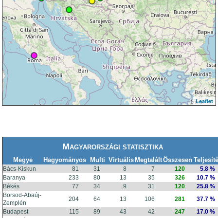
Leaflet
Magyarországi statisztika
Megye
Hagyományos
Multi
Virtuális
Megtalált
Összesen
Teljesít
Bács-Kiskun
81
31
8
7
120
5.8 %
Baranya
233
80
13
35
326
10.7 %
Békés
77
34
9
31
120
25.8 %
Borsod-Abaúj-
204
64
13
106
281
37.7 %
Zemplén
Budapest
115
89
43
42
247
17.0 %