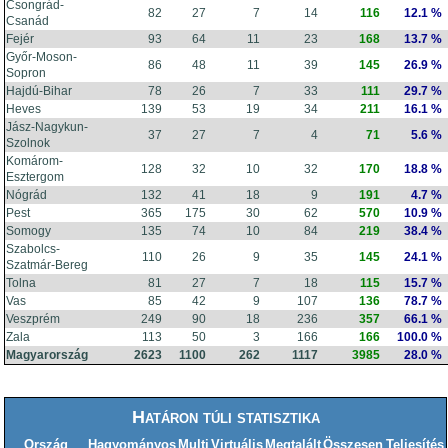
Csongrád-
82
27
7
14
116
12.1 %
Csanád
Fejér
93
64
11
23
168
13.7 %
Győr-Moson-
86
48
11
39
145
26.9 %
Sopron
Hajdú-Bihar
78
26
7
33
111
29.7 %
Heves
139
53
19
34
211
16.1 %
Jász-Nagykun-
37
27
7
4
71
5.6 %
Szolnok
Komárom-
128
32
10
32
170
18.8 %
Esztergom
Nógrád
132
41
18
9
191
4.7 %
Pest
365
175
30
62
570
10.9 %
Somogy
135
74
10
84
219
38.4 %
Szabolcs-
110
26
9
35
145
24.1 %
Szatmár-Bereg
Tolna
81
27
7
18
115
15.7 %
Vas
85
42
9
107
136
78.7 %
Veszprém
249
90
18
236
357
66.1 %
Zala
113
50
3
166
166
100.0 %
Magyarország
2623
1100
262
1117
3985
28.0 %
Határon túli statisztika
Ország
Hagyományos
Multi
Virtuális
Megtalált
Összesen
Teljesítés