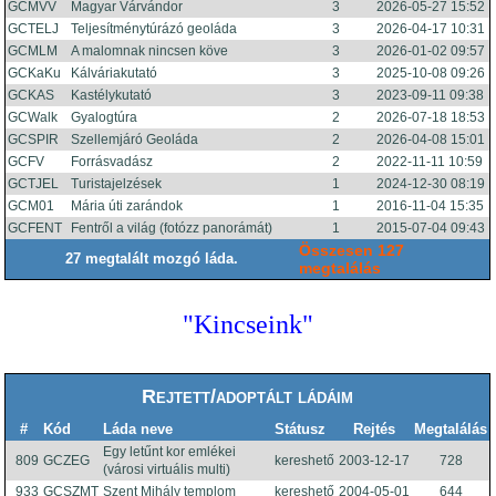
GCMVV
Magyar Várvándor
3
2026-05-27 15:52
GCTELJ
Teljesítménytúrázó geoláda
3
2026-04-17 10:31
GCMLM
A malomnak nincsen köve
3
2026-01-02 09:57
GCKaKu
Kálváriakutató
3
2025-10-08 09:26
GCKAS
Kastélykutató
3
2023-09-11 09:38
GCWalk
Gyalogtúra
2
2026-07-18 18:53
GCSPIR
Szellemjáró Geoláda
2
2026-04-08 15:01
GCFV
Forrásvadász
2
2022-11-11 10:59
GCTJEL
Turistajelzések
1
2024-12-30 08:19
GCM01
Mária úti zarándok
1
2016-11-04 15:35
GCFENT
Fentről a világ (fotózz panorámát)
1
2015-07-04 09:43
Összesen 127
27 megtalált mozgó láda.
megtalálás
"Kincseink"
Rejtett/adoptált ládáim
#
Kód
Láda neve
Státusz
Rejtés
Megtalálás
Egy letűnt kor emlékei
809
GCZEG
kereshető
2003-12-17
728
(városi virtuális multi)
933
GCSZMT
Szent Mihály templom
kereshető
2004-05-01
644