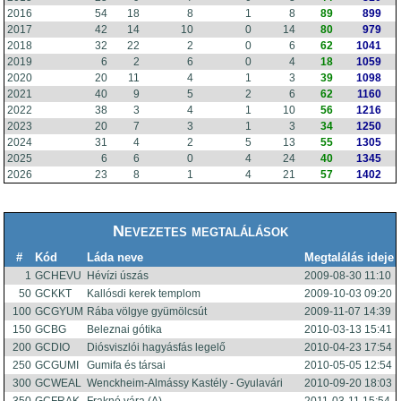
2016
54
18
8
1
8
89
899
2017
42
14
10
0
14
80
979
2018
32
22
2
0
6
62
1041
2019
6
2
6
0
4
18
1059
2020
20
11
4
1
3
39
1098
2021
40
9
5
2
6
62
1160
2022
38
3
4
1
10
56
1216
2023
20
7
3
1
3
34
1250
2024
31
4
2
5
13
55
1305
2025
6
6
0
4
24
40
1345
2026
23
8
1
4
21
57
1402
Nevezetes megtalálások
#
Kód
Láda neve
Megtalálás ideje
1
GCHEVU
Hévízi úszás
2009-08-30 11:10
50
GCKKT
Kallósdi kerek templom
2009-10-03 09:20
100
GCGYUM
Rába völgye gyümölcsút
2009-11-07 14:39
150
GCBG
Beleznai gótika
2010-03-13 15:41
200
GCDIO
Diósviszlói hagyásfás legelő
2010-04-23 17:54
250
GCGUMI
Gumifa és társai
2010-05-05 12:54
300
GCWEAL
Wenckheim-Almássy Kastély - Gyulavári
2010-09-20 18:03