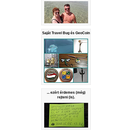
Saját Travel Bug és GeoCoin
... ezért érdemes (még)
rejteni (is).