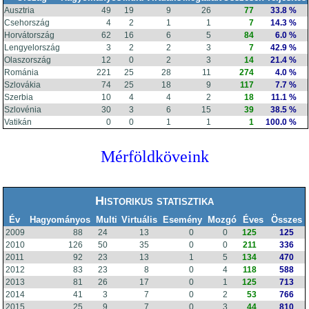
Ausztria
49
19
9
26
77
33.8 %
Csehország
4
2
1
1
7
14.3 %
Horvátország
62
16
6
5
84
6.0 %
Lengyelország
3
2
2
3
7
42.9 %
Olaszország
12
0
2
3
14
21.4 %
Románia
221
25
28
11
274
4.0 %
Szlovákia
74
25
18
9
117
7.7 %
Szerbia
10
4
4
2
18
11.1 %
Szlovénia
30
3
6
15
39
38.5 %
Vatikán
0
0
1
1
1
100.0 %
Mérföldköveink
Historikus statisztika
Év
Hagyományos
Multi
Virtuális
Esemény
Mozgó
Éves
Összes
2009
88
24
13
0
0
125
125
2010
126
50
35
0
0
211
336
2011
92
23
13
1
5
134
470
2012
83
23
8
0
4
118
588
2013
81
26
17
0
1
125
713
2014
41
3
7
0
2
53
766
2015
25
9
7
0
3
44
810