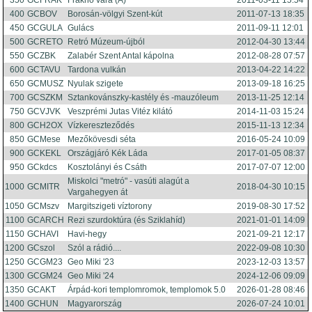
350
GCFRAK
Fraknó vára (A)
2011-03-11 15:54
400
GCBOV
Borosán-völgyi Szent-kút
2011-07-13 18:35
450
GCGULA
Gulács
2011-09-11 12:01
500
GCRETO
Retró Múzeum-újból
2012-04-30 13:44
550
GCZBK
Zalabér Szent Antal kápolna
2012-08-28 07:57
600
GCTAVU
Tardona vulkán
2013-04-22 14:22
650
GCMUSZ
Nyulak szigete
2013-09-18 16:25
700
GCSZKM
Sztankovánszky-kastély és -mauzóleum
2013-11-25 12:14
750
GCVJVK
Veszprémi Jutas Vitéz kilátó
2014-11-03 15:24
800
GCH2OX
Vízkereszteződés
2015-11-13 12:34
850
GCMese
Mezőkövesdi séta
2016-05-24 10:09
900
GCKEKL
Országjáró Kék Láda
2017-01-05 08:37
950
GCkdcs
Kosztolányi és Csáth
2017-07-07 12:00
Miskolci "metró" - vasúti alagút a
1000
GCMITR
2018-04-30 10:15
Vargahegyen át
1050
GCMszv
Margitszigeti víztorony
2019-08-30 17:52
1100
GCARCH
Rezi szurdoktúra (és Sziklahíd)
2021-01-01 14:09
1150
GCHAVI
Havi-hegy
2021-09-21 12:17
1200
GCszol
Szól a rádió....
2022-09-08 10:30
1250
GCGM23
Geo Miki '23
2023-12-03 13:57
1300
GCGM24
Geo Miki '24
2024-12-06 09:09
1350
GCAKT
Árpád-kori templomromok, templomok 5.0
2026-01-28 08:46
1400
GCHUN
Magyarország
2026-07-24 10:01