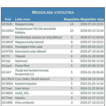
Mozgóláda statisztika
Kód
Láda neve
Megtalálás
Megtalálás ideje
GCHUN
Magyarország
14
2026-07-24 10:01
Rockenbauer Pál Dél-dunántúli
GCDDK2
10
2026-05-23 15:44
Kéktúra
GCFA
Dendrológia (utazás az öreg fákhoz)
9
2026-07-21 09:04
GCMKAT
Magyarország katonái
8
2026-07-18 20:01
GCKEKL
Országjáró Kék Láda
7
2022-05-05 10:27
GCRTEK
Keressünk szép réteket!
6
2026-07-18 20:46
GCTO
Tóbarát
6
2026-01-28 09:09
GCIzgi
Izgimozgi
6
2025-02-05 12:26
GCpant
Panta Rhei
6
2022-05-09 12:45
Árpád-kori templomromok,
GCAKT
5
2026-01-28 08:46
templomok 5.0
GCCRUX
Crux Viator, Útszéli kereszt
5
2025-08-19 16:00
GCM002
Kedvelt helyeink
5
2025-01-05 14:58
GCUser
User Hona
5
2024-11-25 06:44
GCM001
mobil_001
4
2026-07-18 19:05
GCTime
Napóra
4
2025-12-27 12:23
GCHIRE
Híres emberek
3
2026-07-18 20:23