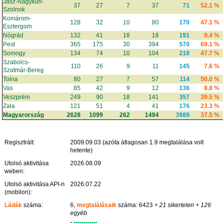
Jász-Nagykun-
37
27
7
37
71
52.1 %
Szolnok
Komárom-
128
32
10
80
170
47.1 %
Esztergom
Nógrád
132
41
18
18
191
9.4 %
Pest
365
175
30
394
570
69.1 %
Somogy
134
74
10
104
218
47.7 %
Szabolcs-
110
26
9
11
145
7.6 %
Szatmár-Bereg
Tolna
80
27
7
57
114
50.0 %
Vas
85
42
9
12
136
8.8 %
Veszprém
249
90
18
141
357
39.5 %
Zala
121
51
4
41
176
23.3 %
Magyarország
2628
1099
262
1494
3989
37.5 %
Regisztrált:
2009.09.03 (azóta átlagosan 1.9 megtalálása volt
hetente)
Utolsó aktivitása
2026.08.09
weben:
Utolsó aktivitása API-n
2026.07.22
(mobilon):
Ládák
száma:
6,
megtalálásaik
száma: 6423
+ 21 sikertelen
+ 126
egyéb
K