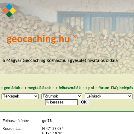
geocaching.hu ®
a Magyar Geocaching Közhasznú Egyesület hivatalos oldala
+
geoládák
~
+
megtalálások
~
+
felhasználók
~
+
poi
~
fórum
FAQ
belépés
Felhasználónév:
gst76
Koordináta:
N 47° 27,034'
E 19° 7,978'