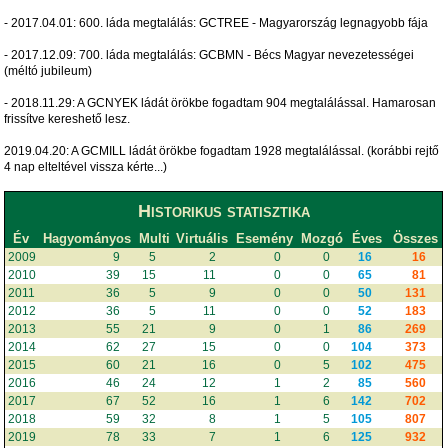
- 2017.04.01: 600. láda megtalálás: GCTREE - Magyarország legnagyobb fája
- 2017.12.09: 700. láda megtalálás: GCBMN - Bécs Magyar nevezetességei
(méltó jubileum)
- 2018.11.29: A GCNYEK ládát örökbe fogadtam 904 megtalálással. Hamarosan
frissítve kereshető lesz.
2019.04.20: A GCMILL ládát örökbe fogadtam 1928 megtalálással. (korábbi rejtő
4 nap elteltével vissza kérte...)
Historikus statisztika
Év
Hagyományos
Multi
Virtuális
Esemény
Mozgó
Éves
Összes
2009
9
5
2
0
0
16
16
2010
39
15
11
0
0
65
81
2011
36
5
9
0
0
50
131
2012
36
5
11
0
0
52
183
2013
55
21
9
0
1
86
269
2014
62
27
15
0
0
104
373
2015
60
21
16
0
5
102
475
2016
46
24
12
1
2
85
560
2017
67
52
16
1
6
142
702
2018
59
32
8
1
5
105
807
2019
78
33
7
1
6
125
932