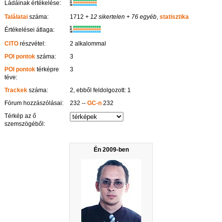
Ládáinak értékelése:
R
W
Találatai
száma:
1712
+ 12 sikertelen
+ 76 egyéb
,
statisztika
K
Értékelései átlaga:
R
W
CITO
részvétel:
2 alkalommal
POI pontok
száma:
3
POI pontok
térképre
3
téve:
Trackek
száma:
2, ebből feldolgozott: 1
Fórum hozzászólásai:
232 --
GC-n
232
Térkép az ő
szemszögéből:
Én 2009-ben