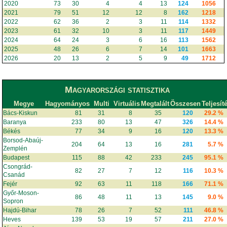
2020
73
30
4
4
13
124
1056
2021
79
51
12
12
8
162
1218
2022
62
36
2
3
11
114
1332
2023
61
32
10
3
11
117
1449
2024
64
24
3
6
16
113
1562
2025
48
26
6
7
14
101
1663
2026
20
13
2
5
9
49
1712
Magyarországi statisztika
Megye
Hagyományos
Multi
Virtuális
Megtalált
Összesen
Teljesít
Bács-Kiskun
81
31
8
35
120
29.2 %
Baranya
233
80
13
47
326
14.4 %
Békés
77
34
9
16
120
13.3 %
Borsod-Abaúj-
204
64
13
16
281
5.7 %
Zemplén
Budapest
115
88
42
233
245
95.1 %
Csongrád-
82
27
7
12
116
10.3 %
Csanád
Fejér
92
63
11
118
166
71.1 %
Győr-Moson-
86
48
11
13
145
9.0 %
Sopron
Hajdú-Bihar
78
26
7
52
111
46.8 %
Heves
139
53
19
57
211
27.0 %