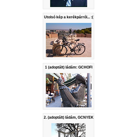
Utolsó kép a kerékpárról... :(
1 (adoptált) ládám: GCHOFI
2. (adoptált) ládám, GCNYEK