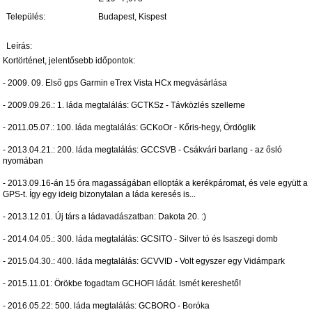
Település:
Budapest, Kispest
Leírás:
Kortörténet, jelentősebb időpontok:
- 2009. 09. Első gps Garmin eTrex Vista HCx megvásárlása
- 2009.09.26.: 1. láda megtalálás: GCTKSz - Távközlés szelleme
- 2011.05.07.: 100. láda megtalálás: GCKoOr - Kőris-hegy, Ördöglik
- 2013.04.21.: 200. láda megtalálás: GCCSVB - Csákvári barlang - az ősló
nyomában
- 2013.09.16-án 15 óra magasságában ellopták a kerékpáromat, és vele együtt a
GPS-t. Így egy ideig bizonytalan a láda keresés is...
- 2013.12.01. Új társ a ládavadászatban: Dakota 20. :)
- 2014.04.05.: 300. láda megtalálás: GCSITO - Silver tó és Isaszegi domb
- 2015.04.30.: 400. láda megtalálás: GCVVID - Volt egyszer egy Vidámpark
- 2015.11.01: Örökbe fogadtam GCHOFI ládát. Ismét kereshető!
- 2016.05.22: 500. láda megtalálás: GCBORO - Boróka