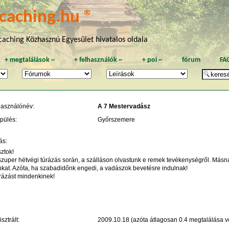
caching.hu ®
aching Közhasznú Egyesület hivatalos oldala
+
megtalálások
~
+
felhasználók
~
+
poi
~
fórum
FA
használónév:
A 7 Mestervadász
pülés:
Győrszemere
ás:
ztok!
zuper hétvégi túrázás során, a szálláson olvastunk e remek tevékenységről. Másna
nkat. Azóta, ha szabadidőnk engedi, a vadászok bevetésre indulnak!
úrázást mindenkinek!
sztrált:
2009.10.18 (azóta átlagosan 0.4 megtalálása vo