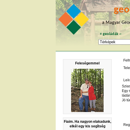
geo
a Magyar Geoc
+
geoládák
~
Fel
Feleségemmel
Tele
Leír
Szias
Egy s
ládá
Jó t
Fiaim. Ha nagyon elakadunk,
Regi
elkél egy kis segítség