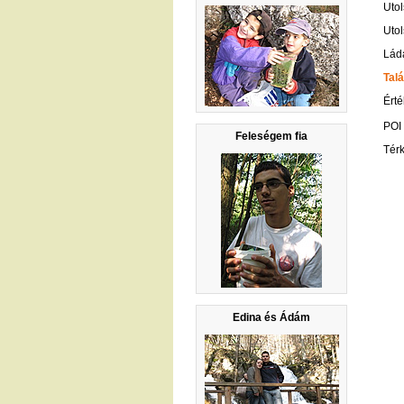
Utol
Utol
Lád
Talá
Érté
POI
Feleségem fia
Tér
Edina és Ádám