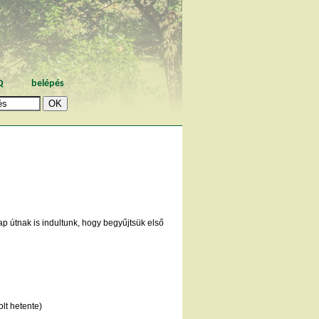
Q
belépés
p útnak is indultunk, hogy begyűjtsük első
lt hetente)