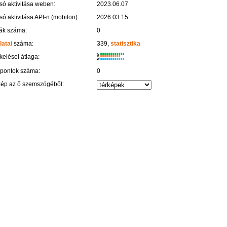
só aktivitása weben:
2023.06.07
só aktivitása API-n (mobilon):
2026.03.15
ák száma:
0
latai
száma:
339,
statisztika
K
kelései átlaga:
R
W
 pontok száma:
0
kép az ő szemszögéből: