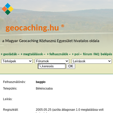
geocaching.hu ®
a Magyar Geocaching Közhasznú Egyesület hivatalos oldala
+
geoládák
~
+
megtalálások
~
+
felhasználók
~
+
poi
~
fórum
FAQ
belépés
Felhasználónév:
baggio
Település:
Békéscsaba
Leírás:
Regisztrált:
2005.05.25 (azóta átlagosan 1.0 megtalálása volt