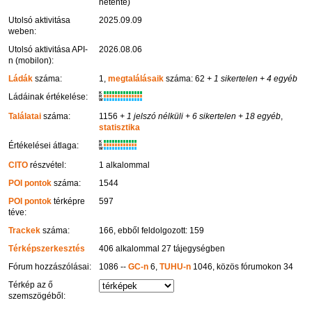
hetente)
Utolsó aktivitása
2025.09.09
weben:
Utolsó aktivitása API-
2026.08.06
n (mobilon):
Ládák
száma:
1,
megtalálásaik
száma: 62
+ 1 sikertelen
+ 4 egyéb
K
Ládáinak értékelése:
R
W
Találatai
száma:
1156
+ 1 jelszó nélküli
+ 6 sikertelen
+ 18 egyéb
,
statisztika
K
Értékelései átlaga:
R
W
CITO
részvétel:
1 alkalommal
POI pontok
száma:
1544
POI pontok
térképre
597
téve:
Trackek
száma:
166, ebből feldolgozott: 159
Térképszerkesztés
406 alkalommal 27 tájegységben
Fórum hozzászólásai:
1086 --
GC-n
6,
TUHU-n
1046, közös fórumokon 34
Térkép az ő
szemszögéből: