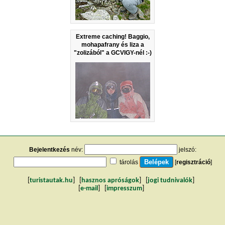
Extreme caching! Baggio,
mohapafrany és liza a
"zolizából" a GCVIGY-nél :-)
Bejelentkezés
név:
jelszó:
tárolás
[
regisztráció
]
[
turistautak.hu
] [
hasznos apróságok
] [
jogi tudnivalók
]
[
e-mail
] [
impresszum
]