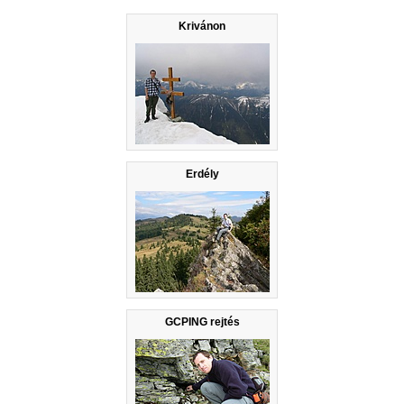
Krivánon
Erdély
GCPING rejtés