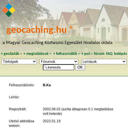
geocaching.hu ®
a Magyar Geocaching Közhasznú Egyesület hivatalos oldala
+
geoládák
~
+
megtalálások
~
+
felhasználók
~
+
poi
~
fórum
FAQ
belépés
Felhasználónév:
B.Ka
Leírás:
Regisztrált:
2002.06.02 (azóta átlagosan 0.1 megtalálása
volt hetente)
Utolsó aktivitása
2022.01.19
weben: