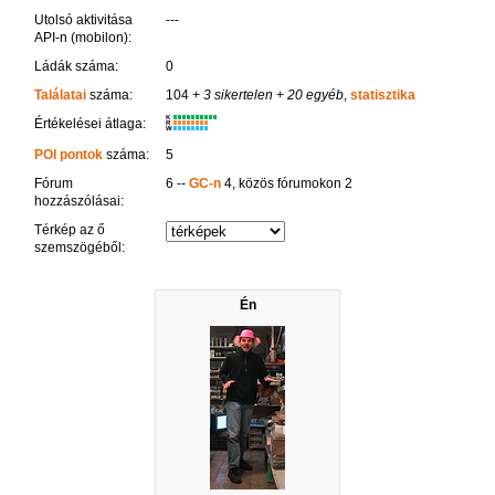
Utolsó aktivitása
---
API-n (mobilon):
Ládák száma:
0
Találatai
száma:
104
+ 3 sikertelen
+ 20 egyéb
,
statisztika
K
Értékelései átlaga:
R
W
POI pontok
száma:
5
Fórum
6 --
GC-n
4, közös fórumokon 2
hozzászólásai:
Térkép az ő
szemszögéből:
Én