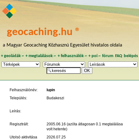
geocaching.hu ®
a Magyar Geocaching Közhasznú Egyesület hivatalos oldala
+
geoládák
~
+
megtalálások
~
+
felhasználók
~
+
poi
~
fórum
FAQ
belépés
Felhasználónév:
lupin
Település:
Budakeszi
Leírás:
Regisztrált:
2005.06.16 (azóta átlagosan 0.1 megtalálása
volt hetente)
Utolsó aktivitása
2026.07.25