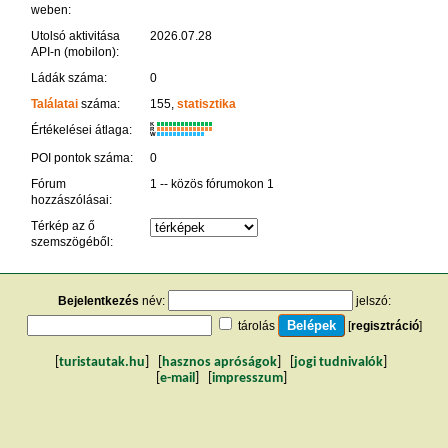
weben:
Utolsó aktivitása
2026.07.28
API-n (mobilon):
Ládák száma:
0
Találatai
száma:
155,
statisztika
K
Értékelései átlaga:
R
W
POI pontok száma:
0
Fórum
1 -- közös fórumokon 1
hozzászólásai:
Térkép az ő
szemszögéből:
Bejelentkezés
név:
jelszó:
tárolás
[
regisztráció
]
[
turistautak.hu
] [
hasznos apróságok
] [
jogi tudnivalók
]
[
e-mail
] [
impresszum
]