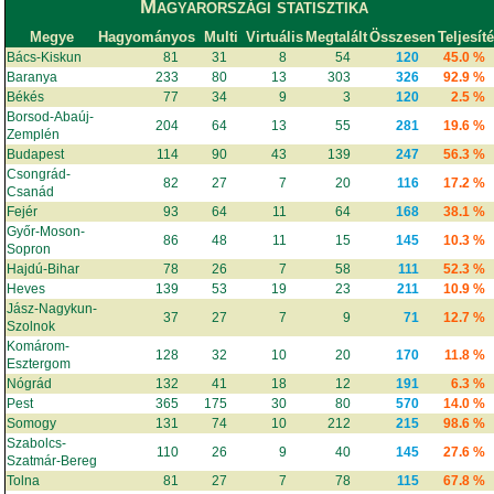
Magyarországi statisztika
Megye
Hagyományos
Multi
Virtuális
Megtalált
Összesen
Teljesít
Bács-Kiskun
81
31
8
54
120
45.0 %
Baranya
233
80
13
303
326
92.9 %
Békés
77
34
9
3
120
2.5 %
Borsod-Abaúj-
204
64
13
55
281
19.6 %
Zemplén
Budapest
114
90
43
139
247
56.3 %
Csongrád-
82
27
7
20
116
17.2 %
Csanád
Fejér
93
64
11
64
168
38.1 %
Győr-Moson-
86
48
11
15
145
10.3 %
Sopron
Hajdú-Bihar
78
26
7
58
111
52.3 %
Heves
139
53
19
23
211
10.9 %
Jász-Nagykun-
37
27
7
9
71
12.7 %
Szolnok
Komárom-
128
32
10
20
170
11.8 %
Esztergom
Nógrád
132
41
18
12
191
6.3 %
Pest
365
175
30
80
570
14.0 %
Somogy
131
74
10
212
215
98.6 %
Szabolcs-
110
26
9
40
145
27.6 %
Szatmár-Bereg
Tolna
81
27
7
78
115
67.8 %