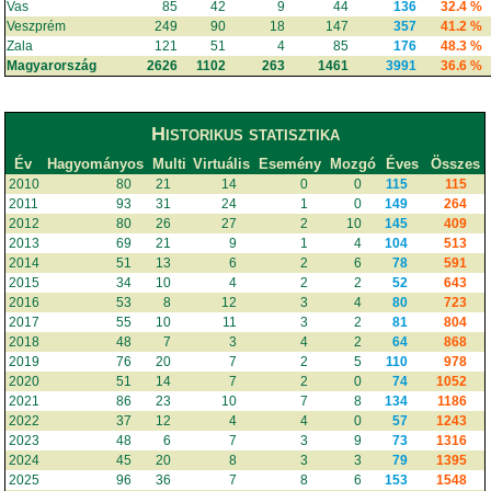
Vas
85
42
9
44
136
32.4 %
Veszprém
249
90
18
147
357
41.2 %
Zala
121
51
4
85
176
48.3 %
Magyarország
2626
1102
263
1461
3991
36.6 %
Historikus statisztika
Év
Hagyományos
Multi
Virtuális
Esemény
Mozgó
Éves
Összes
2010
80
21
14
0
0
115
115
2011
93
31
24
1
0
149
264
2012
80
26
27
2
10
145
409
2013
69
21
9
1
4
104
513
2014
51
13
6
2
6
78
591
2015
34
10
4
2
2
52
643
2016
53
8
12
3
4
80
723
2017
55
10
11
3
2
81
804
2018
48
7
3
4
2
64
868
2019
76
20
7
2
5
110
978
2020
51
14
7
2
0
74
1052
2021
86
23
10
7
8
134
1186
2022
37
12
4
4
0
57
1243
2023
48
6
7
3
9
73
1316
2024
45
20
8
3
3
79
1395
2025
96
36
7
8
6
153
1548