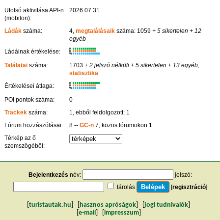
Utolsó aktivitása API-n
2026.07.31
(mobilon):
Ládák
száma:
4,
megtalálásaik
száma: 1059
+ 5 sikertelen
+ 12
egyéb
K
Ládáinak értékelése:
R
W
Találatai
száma:
1703
+ 2 jelszó nélküli
+ 5 sikertelen
+ 13 egyéb
,
statisztika
K
Értékelései átlaga:
R
W
POI pontok száma:
0
Trackek
száma:
1, ebből feldolgozott: 1
Fórum hozzászólásai:
8 --
GC-n
7, közös fórumokon 1
Térkép az ő
szemszögéből:
Bejelentkezés
név:
jelszó:
tárolás
[
regisztráció
]
[
turistautak.hu
] [
hasznos apróságok
] [
jogi tudnivalók
]
[
e-mail
] [
impresszum
]