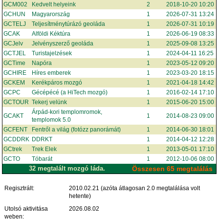
GCM002
Kedvelt helyeink
2
2018-10-20 10:20
GCHUN
Magyarország
1
2026-07-31 13:24
GCTELJ
Teljesítménytúrázó geoláda
1
2026-07-31 10:19
GCAK
Alföldi Kéktúra
1
2026-06-19 08:33
GCJelv
Jelvényszerző geoláda
1
2025-09-08 13:25
GCTJEL
Turistajelzések
1
2024-04-11 16:25
GCTime
Napóra
1
2023-05-12 09:20
GCHIRE
Híres emberek
1
2023-03-20 18:15
GCKEM
Kerékpáros mozgó
1
2021-04-18 14:42
GCPC
Gécépécé (a HiTech mozgó)
1
2016-02-14 17:10
GCTOUR
Tekerj velünk
1
2015-06-20 15:00
Árpád-kori templomromok,
GCAKT
1
2014-08-23 09:00
templomok 5.0
GCFENT
Fentről a világ (fotózz panorámát)
1
2014-06-30 18:01
GCDDRK
DDRKT
1
2014-04-12 12:28
GCtrek
Trek Elek
1
2013-05-01 17:10
GCTO
Tóbarát
1
2012-10-06 08:00
32 megtalált mozgó láda.
Összesen 65 megtalálás
Regisztrált:
2010.02.21 (azóta átlagosan 2.0 megtalálása volt
hetente)
Utolsó aktivitása
2026.08.02
weben: