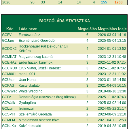
2026
90
33
14
14
4
155
1703
Mozgóláda statisztika
Kód
Láda neve
Megtalálás
Megtalálás ideje
GCFV
Forrásvadász
6
2026-03-04 14:19
GCJaro
Eseményjáró Geovödör
4
2025-05-04 13:15
Rockenbauer Pál Dél-dunántúli
GCDDK2
4
2024-01-01 13:52
Kéktúra
GCMKAT
Magyarország katonái
4
2023-12-31 10:48
GCEHAZ
Erdei házak, kunyhók
3
2025-11-02 07:25
GCCRUX
Crux Viator, Útszéli kereszt
3
2025-11-02 07:02
GCM001
mobil_001
3
2023-12-31 11:02
GCUser
User Hona
3
2023-01-15 14:50
GCKAS
Kastélykutató
3
2021-04-09 16:15
GCWWed
White Wedding
3
2019-08-18 13:30
GCFA
Dendrológia (utazás az öreg fákhoz)
2
2025-11-02 07:43
GCWalk
Gyalogtúra
2
2025-03-02 14:00
GCIzgi
Izgimozgi
2
2024-05-22 21:17
GCSPIR
Szellemjáró Geoláda
2
2023-08-09 13:10
GCMLM
A malomnak nincsen köve
2
2021-04-11 12:53
GCKaKu
Kálváriakutató
2
2019-04-28 10:05