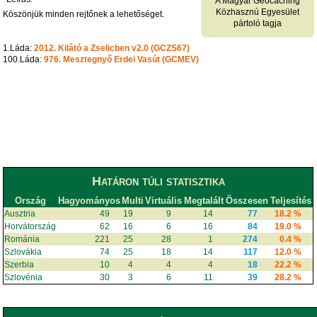
A Magyar Geocaching
Közhasznú Egyesület
Köszönjük minden rejtőnek a lehetőséget.
pártoló tagja
1.Láda:
2012. Kilátó a Zselicben v2.0 (GCZS67)
100.Láda:
976. Mesztegnyő Erdei Vasút (GCMEV)
Határon túli statisztika
Ország
Hagyományos
Multi
Virtuális
Megtalált
Összesen
Teljesítés
Ausztria
49
19
9
14
77
18.2 %
Horvátország
62
16
6
16
84
19.0 %
Románia
221
25
28
1
274
0.4 %
Szlovákia
74
25
18
14
117
12.0 %
Szerbia
10
4
4
4
18
22.2 %
Szlovénia
30
3
6
11
39
28.2 %