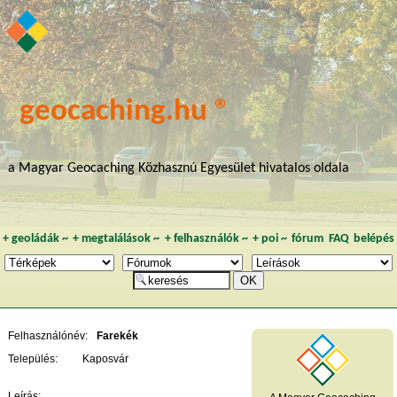
geocaching.hu ®
a Magyar Geocaching Közhasznú Egyesület hivatalos oldala
+
geoládák
~
+
megtalálások
~
+
felhasználók
~
+
poi
~
fórum
FAQ
belépés
Felhasználónév:
Farekék
Település:
Kaposvár
Leírás: