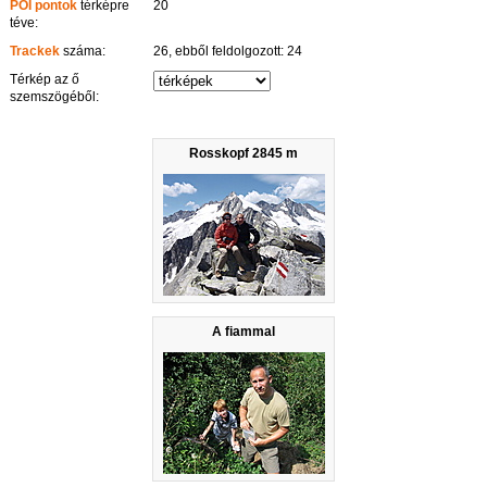
POI pontok
térképre
20
téve:
Trackek
száma:
26, ebből feldolgozott: 24
Térkép az ő
szemszögéből:
Rosskopf 2845 m
A fiammal