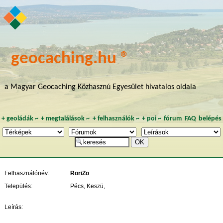
geocaching.hu ®
a Magyar Geocaching Közhasznú Egyesület hivatalos oldala
+
geoládák
~
+
megtalálások
~
+
felhasználók
~
+
poi
~
fórum
FAQ
belépés
Felhasználónév:
RoriZo
Település:
Pécs, Keszü,
Leírás: