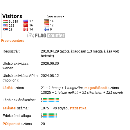
Free counters
Regisztrált:
2010.04.29 (azóta átlagosan 1.3 megtalálása volt
hetente)
Utolsó aktivitása
2026.06.30
weben:
Utolsó aktivitása API-n
2024.08.12
(mobilon):
Ládák
száma:
21
+ 1 beteg
+ 1 megszűnt
,
megtalálásaik
száma:
13825
+ 1 jelszó nélküli
+ 51 sikertelen
+ 121 egyéb
K
Ládáinak értékelése:
R
W
Találatai
száma:
1075
+ 48 egyéb
,
statisztika
K
Értékelései átlaga:
R
W
POI pontok
száma:
20