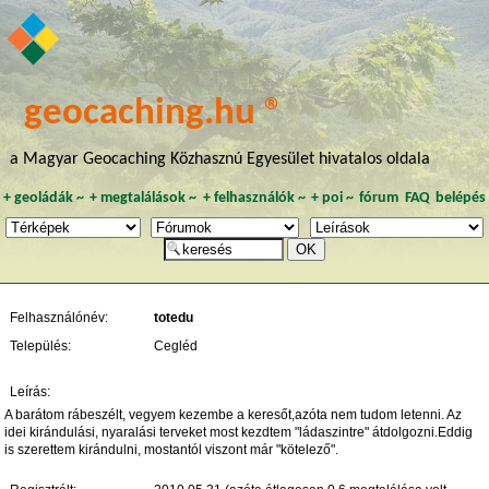
geocaching.hu ®
a Magyar Geocaching Közhasznú Egyesület hivatalos oldala
+
geoládák
~
+
megtalálások
~
+
felhasználók
~
+
poi
~
fórum
FAQ
belépés
Felhasználónév:
totedu
Település:
Cegléd
Leírás:
A barátom rábeszélt, vegyem kezembe a keresőt,azóta nem tudom letenni. Az
idei kirándulási, nyaralási terveket most kezdtem "ládaszintre" átdolgozni.Eddig
is szerettem kirándulni, mostantól viszont már "kötelező".