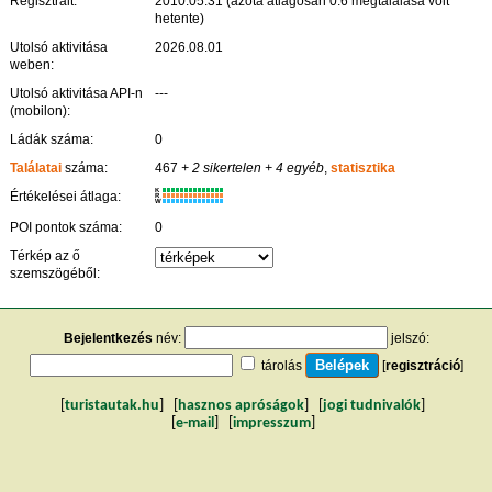
Regisztrált:
2010.05.31 (azóta átlagosan 0.6 megtalálása volt
hetente)
Utolsó aktivitása
2026.08.01
weben:
Utolsó aktivitása API-n
---
(mobilon):
Ládák száma:
0
Találatai
száma:
467
+ 2 sikertelen
+ 4 egyéb
,
statisztika
K
Értékelései átlaga:
R
W
POI pontok száma:
0
Térkép az ő
szemszögéből:
Bejelentkezés
név:
jelszó:
tárolás
[
regisztráció
]
[
turistautak.hu
] [
hasznos apróságok
] [
jogi tudnivalók
]
[
e-mail
] [
impresszum
]