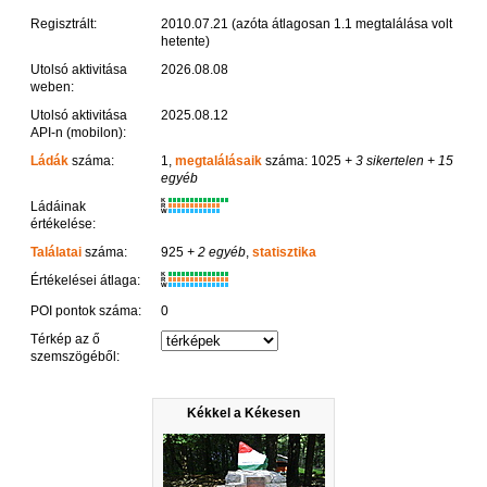
Regisztrált:
2010.07.21 (azóta átlagosan 1.1 megtalálása volt
hetente)
Utolsó aktivitása
2026.08.08
weben:
Utolsó aktivitása
2025.08.12
API-n (mobilon):
Ládák
száma:
1,
megtalálásaik
száma: 1025
+ 3 sikertelen
+ 15
egyéb
K
Ládáinak
R
W
értékelése:
Találatai
száma:
925
+ 2 egyéb
,
statisztika
K
Értékelései átlaga:
R
W
POI pontok száma:
0
Térkép az ő
szemszögéből:
Kékkel a Kékesen