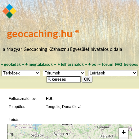
geocaching.hu ®
a Magyar Geocaching Közhasznú Egyesület hivatalos oldala
+
geoládák
~
+
megtalálások
~
+
felhasználók
~
+
poi
~
fórum
FAQ
belépés
Felhasználónév:
H.B.
Település:
Tengelic, Dunaföldvár
Leírás:
+