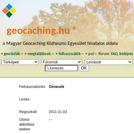
geocaching.hu ®
a Magyar Geocaching Közhasznú Egyesület hivatalos oldala
+
geoládák
~
+
megtalálások
~
+
felhasználók
~
+
poi
~
fórum
FAQ
belépés
Felhasználónév:
Dénesék
Leírás:
Regisztrált:
2011.01.03
Utolsó
---
aktivitása
weben: