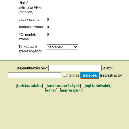
Utolsó
---
aktivitása API-n
(mobilon):
Ládák száma:
0
Találatai száma:
0
POI pontok
0
száma:
Térkép az ő
szemszögéből:
Bejelentkezés
név:
jelszó:
tárolás
[
regisztráció
]
[
turistautak.hu
] [
hasznos apróságok
] [
jogi tudnivalók
]
[
e-mail
] [
impresszum
]