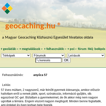
geocaching.hu ®
a Magyar Geocaching Közhasznú Egyesület hivatalos oldala
+
geoládák
~
+
megtalálások
~
+
felhasználók
~
+
poi
~
fórum
FAQ
belépés
Felhasználónév:
anyóca 57
Leírás:
57 éves múltam, 2 nagyszerű, már felnőtt gyermek édesanyja, amikor először
hallottam erről a remek játék, sport, szórakozás, információ gyűjtés, stb.
egyszóval GC-gel. Bíztattam a gyermekeimet, de ők akkor még nem nagyon
ugrottak a témára. Engem viszont nagyon megfogott. Minden benne foglaltatik,
ami érdekel és ilyen korban bele fognék.