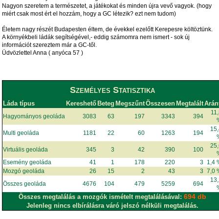
Nagyon szeretem a természetet, a játékokat és minden újra vevő vagyok. (hogy
miért csak most ért el hozzám, hogy a GC létezik? ezt nem tudom)
Életem nagy részét Budapesten éltem, de évekkel ezelőtt Kerepesre költöztünk.
A környékbeli ládák segítségével,- eddig számomra nem ismert - sok új
információt szereztem már a GC-től.
Üdvözlettel Anna ( anyóca 57 )
Személyes Statisztika
Láda típus
Kereshető
Beteg
Megszűnt
Összesen
Megtalált
Arán
11
Hagyományos geoláda
3083
63
197
3343
394
15
Multi geoláda
1181
22
60
1263
194
25
Virtuális geoláda
345
3
42
390
100
Esemény geoláda
41
1
178
220
3
1,4
Mozgó geoláda
26
15
2
43
3
7,0
13
Összes geoláda
4676
104
479
5259
694
694 db
Összes megtalálás a mozgók ismételt megtalálásával:
Jelenleg nincs elbírálásra váró jelszó nélküli megtalálás.