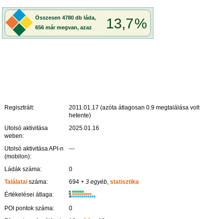
Regisztrált:
2011.01.17 (azóta átlagosan 0.9 megtalálása volt
hetente)
Utolsó aktivitása
2025.01.16
weben:
Utolsó aktivitása API-n
---
(mobilon):
Ládák száma:
0
Találatai
száma:
694
+ 3 egyéb
,
statisztika
K
Értékelései átlaga:
R
W
POI pontok száma:
0