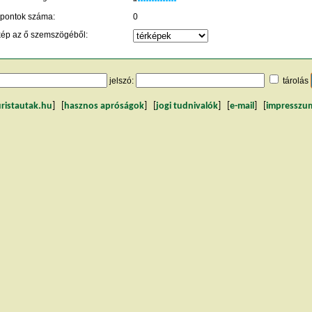
 pontok száma:
0
kép az ő szemszögéből:
jelszó:
tárolás
uristautak.hu
] [
hasznos apróságok
] [
jogi tudnivalók
] [
e-mail
] [
impresszu