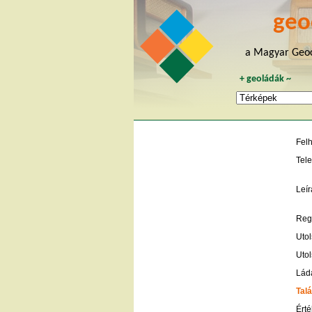
geo
a Magyar Geoc
+
geoládák
~
Fel
Tele
Leír
Regi
Utol
Utol
Lád
Talá
Érté