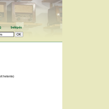
Q
belépés
lt hetente)