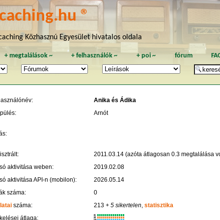
caching.hu ®
aching Közhasznú Egyesület hivatalos oldala
+
megtalálások
~
+
felhasználók
~
+
poi
~
fórum
FA
használónév:
Anika és Ádika
pülés:
Arnót
ás:
sztrált:
2011.03.14 (azóta átlagosan 0.3 megtalálása vo
só aktivitása weben:
2019.02.08
só aktivitása API-n (mobilon):
2026.05.14
ák száma:
0
latai
száma:
213
+ 5 sikertelen
,
statisztika
K
kelései átlaga:
R
W