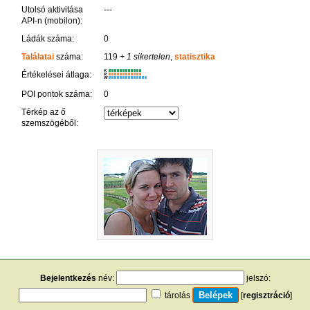
Utolsó aktivitása
---
API-n (mobilon):
Ládák száma:
0
Találatai
száma:
119
+ 1 sikertelen
,
statisztika
K
Értékelései átlaga:
R
W
POI pontok száma:
0
Térkép az ő
szemszögéből:
Bejelentkezés
név:
jelszó:
tárolás
[
regisztráció
]