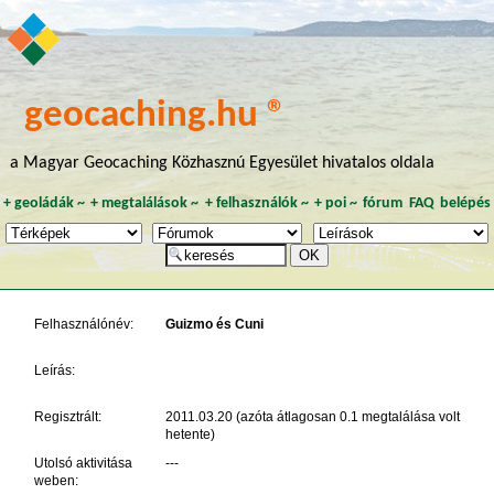
geocaching.hu ®
a Magyar Geocaching Közhasznú Egyesület hivatalos oldala
+
geoládák
~
+
megtalálások
~
+
felhasználók
~
+
poi
~
fórum
FAQ
belépés
Felhasználónév:
Guizmo és Cuni
Leírás:
Regisztrált:
2011.03.20 (azóta átlagosan 0.1 megtalálása volt
hetente)
Utolsó aktivitása
---
weben: