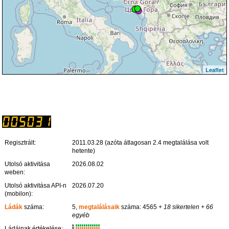
Leaflet
Regisztrált:
2011.03.28 (azóta átlagosan 2.4 megtalálása volt
hetente)
Utolsó aktivitása
2026.08.02
weben:
Utolsó aktivitása API-n
2026.07.20
(mobilon):
Ládák
száma:
5,
megtalálásaik
száma: 4565
+ 18 sikertelen
+ 66
egyéb
K
Ládáinak értékelése:
R