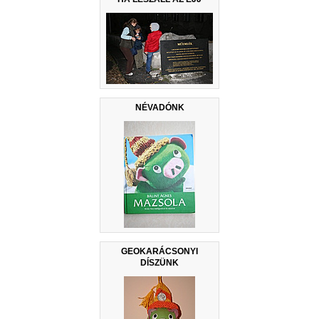
NÉVADÓNK
GEOKARÁCSONYI
DÍSZÜNK