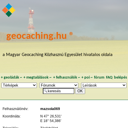
geocaching.hu ®
a Magyar Geocaching Közhasznú Egyesület hivatalos oldala
+
geoládák
~
+
megtalálások
~
+
felhasználók
~
+
poi
~
fórum
FAQ
belépés
Felhasználónév:
mazsola069
Koordináta:
N 47° 26,531'
E 18° 54,386'