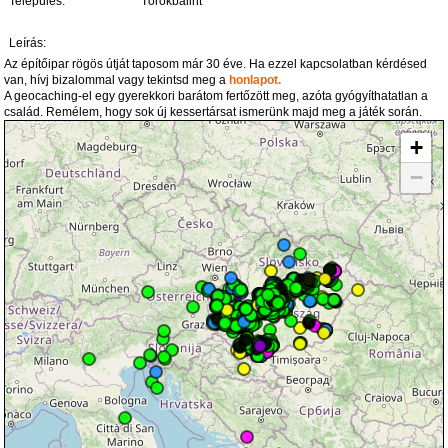
Település:
Törökbálint
Leírás:
Az építőipar rögös útját taposom már 30 éve. Ha ezzel kapcsolatban kérdésed
van, hívj bizalommal vagy tekintsd meg a
honlapot.
A geocaching-el egy gyerekkori barátom fertőzött meg, azóta gyógyíthatatlan a
család. Remélem, hogy sok új kessertársat ismerünk majd meg a játék során.
+
−