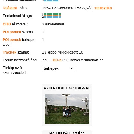
W
Találatai
száma:
1954
+ 6 sikertelen
+ 56 egyéb
,
statisztika
K
Értékelései átlaga:
R
W
CITO
részvétel:
3 alkalommal
POI pontok
száma:
1
POI pontok
térképre
1
téve:
Trackek
száma:
13, ebből feldolgozott: 10
Fórum hozzászólásai:
773 --
GC-n
696, közös fórumokon 77
Térkép az ő
szemszögéből:
AZ IKREKKEL GCTBK-NÁL
HA LESZÁLL AZ ÉJJ