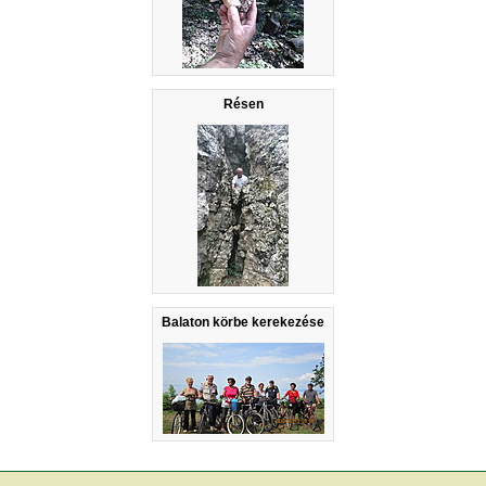
Résen
Balaton körbe kerekezése