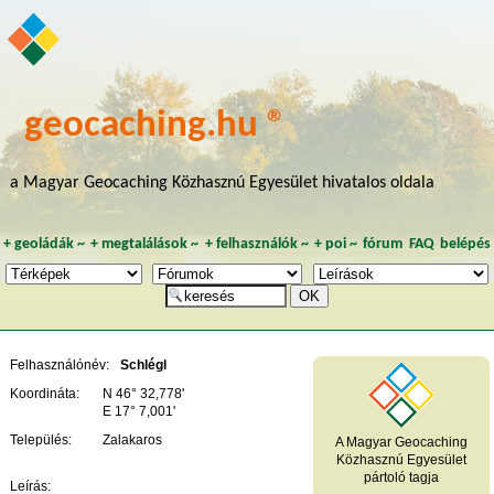
geocaching.hu ®
a Magyar Geocaching Közhasznú Egyesület hivatalos oldala
+
geoládák
~
+
megtalálások
~
+
felhasználók
~
+
poi
~
fórum
FAQ
belépés
Felhasználónév:
Schlégl
Koordináta:
N 46° 32,778'
E 17° 7,001'
Település:
Zalakaros
A Magyar Geocaching
Közhasznú Egyesület
pártoló tagja
Leírás: