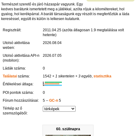
Természet szerető és járó házaspár vagyunk. Egy
kedves barátunk ismertetett meg a játékkal, azóta rójuk a kilométereket, hol
gyalog, hol kerékpárral. A baráti társaságunk egy részét is megfertőztük a láda
kereséssel, együtt és külön is lelkesen kutatunk.
Regisztrált:
2011.04.25 (azóta átlagosan 1.9 megtalálása volt
hetente)
Utolsó aktivitása
2026.08.04
weben:
Utolsó aktivitása API-n
2026.07.05
(mobilon):
Ládák száma:
0
Találatai
száma:
1542
+ 1 sikertelen
+ 3 egyéb
,
statisztika
K
Értékelései átlaga:
R
W
POI pontok száma:
0
Fórum hozzászólásai:
5 --
GC-n
5
Térkép az ő
szemszögéből:
60. szülinapra