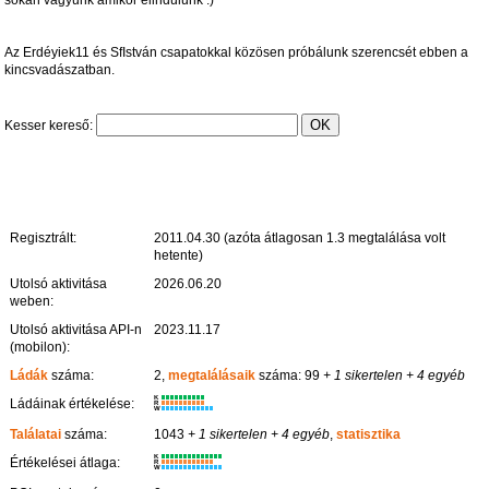
Az Erdéyiek11 és SfIstván csapatokkal közösen próbálunk szerencsét ebben a
kincsvadászatban.
Kesser kereső:
Regisztrált:
2011.04.30 (azóta átlagosan 1.3 megtalálása volt
hetente)
Utolsó aktivitása
2026.06.20
weben:
Utolsó aktivitása API-n
2023.11.17
(mobilon):
Ládák
száma:
2,
megtalálásaik
száma: 99
+ 1 sikertelen
+ 4 egyéb
K
Ládáinak értékelése:
R
W
Találatai
száma:
1043
+ 1 sikertelen
+ 4 egyéb
,
statisztika
K
Értékelései átlaga:
R
W