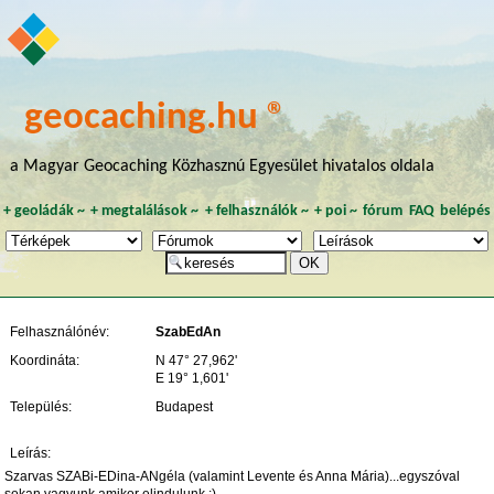
geocaching.hu ®
a Magyar Geocaching Közhasznú Egyesület hivatalos oldala
+
geoládák
~
+
megtalálások
~
+
felhasználók
~
+
poi
~
fórum
FAQ
belépés
Felhasználónév:
SzabEdAn
Koordináta:
N 47° 27,962'
E 19° 1,601'
Település:
Budapest
Leírás:
Szarvas SZABi-EDina-ANgéla (valamint Levente és Anna Mária)...egyszóval
sokan vagyunk amikor elindulunk :)