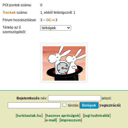
POI pontok száma:
0
Trackek
száma:
1, ebből feldolgozott: 1
Fórum hozzászólásai:
3 --
GC-n
3
Térkép az ő
szemszögéből:
Bejelentkezés
név:
jelszó:
tárolás
[
regisztráció
]
[
turistautak.hu
] [
hasznos apróságok
] [
jogi tudnivalók
]
[
e-mail
] [
impresszum
]