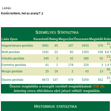
Leírás:
Korán keltem, hol az arany? ;)
Személyes Statisztika
Láda típus
Kereshető
Beteg
Megszűnt
Összesen
Megtalált
Arán
11
Hagyományos geoláda
3081
65
197
3343
376
Multi geoláda
1181
22
60
1263
108
8,6
13
Virtuális geoláda
345
3
42
390
52
Esemény geoláda
41
1
178
220
3
1,4
30
Mozgó geoláda
25
16
2
43
13
10
Összes geoláda
4673
107
479
5259
552
558 db
Összes megtalálás a mozgók ismételt megtalálásával:
Jelenleg nincs elbírálásra váró jelszó nélküli megtalálás.
Historikus statisztika