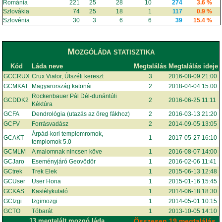
Románia
221
25
28
10
274
3.6 %
Szlovákia
74
25
18
1
117
0.9 %
Szlovénia
30
3
6
6
39
15.4 %
Mozgóláda statisztika
Kód
Láda neve
Megtalálás
Megtalálás ideje
GCCRUX
Crux Viator, Útszéli kereszt
3
2016-08-09 21:00
GCMKAT
Magyarország katonái
2
2018-04-04 15:00
Rockenbauer Pál Dél-dunántúli
GCDDK2
2
2016-06-25 11:11
Kéktúra
GCFA
Dendrológia (utazás az öreg fákhoz)
2
2016-03-13 21:20
GCFV
Forrásvadász
2
2014-09-05 13:05
Árpád-kori templomromok,
GCAKT
1
2017-05-27 16:10
templomok 5.0
GCMLM
A malomnak nincsen köve
1
2016-08-07 14:00
GCJaro
Eseményjáró Geovödör
1
2016-02-06 11:41
GCtrek
Trek Elek
1
2015-06-13 12:48
GCUser
User Hona
1
2015-01-16 15:45
GCKAS
Kastélykutató
1
2014-06-18 18:30
GCIzgi
Izgimozgi
1
2014-05-01 10:15
GCTO
Tóbarát
1
2013-10-05 14:10
13 megtalált mozgó láda.
Összesen 19 megtalálás