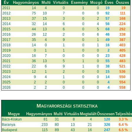
Év
Hagyományos
Multi
Virtuális
Esemény
Mozgó
Éves
Összes
2011
14
4
0
1
0
19
19
2012
75
10
7
0
0
92
111
2013
37
15
3
0
2
57
168
2014
32
14
6
0
4
56
224
2015
44
13
6
0
5
68
292
2016
26
12
2
0
6
46
338
2017
35
4
9
0
1
49
387
2018
14
0
1
0
1
16
403
2019
0
1
1
0
0
2
405
2020
16
7
0
0
0
23
428
2021
36
13
5
1
0
55
483
2022
22
6
9
1
0
38
521
2023
12
1
2
0
0
15
536
2024
9
4
1
0
0
14
550
2025
2
2
0
0
0
4
554
2026
2
2
0
0
0
4
558
Magyarországi statisztika
Megye
Hagyományos
Multi
Virtuális
Megtalált
Összesen
Teljesíté
Bács-Kiskun
81
31
8
4
120
3.3 %
Baranya
233
80
13
21
326
6.4 %
Budapest
115
89
43
16
247
6.5 %