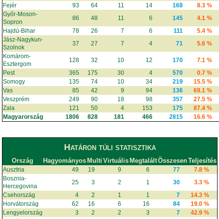
Fejér
93
64
11
14
168
8.3 %
Győr-Moson-
86
48
11
6
145
4.1 %
Sopron
Hajdú-Bihar
78
26
7
6
111
5.4 %
Jász-Nagykun-
37
27
7
4
71
5.6 %
Szolnok
Komárom-
128
32
10
12
170
7.1 %
Esztergom
Pest
365
175
30
4
570
0.7 %
Somogy
135
74
10
34
219
15.5 %
Vas
85
42
9
94
136
69.1 %
Veszprém
249
90
18
98
357
27.5 %
Zala
121
50
4
153
175
87.4 %
Magyarország
1806
828
181
466
2815
16.6 %
Határon túli statisztika
Ország
Hagyományos
Multi
Virtuális
Megtalált
Összesen
Teljesítés
Ausztria
49
19
9
6
77
7.8 %
Bosznia-
25
3
2
1
30
3.3 %
Hercegovina
Csehország
4
2
1
1
7
14.3 %
Horvátország
62
16
6
16
84
19.0 %
Lengyelország
3
2
2
3
7
42.9 %