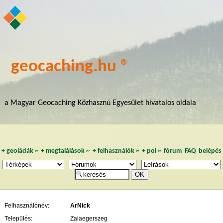
geocaching.hu ®
a Magyar Geocaching Közhasznú Egyesület hivatalos oldala
+
geoládák
~
+
megtalálások
~
+
felhasználók
~
+
poi
~
fórum
FAQ
belépés
Felhasználónév:
ArNick
Település:
Zalaegerszeg