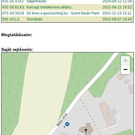
425
GCSTAJ
Stájerházak
2020-09-12 12:38
450
GCKLKS
Karcagi lombkorona sétány
2021-06-22 18:22
475
GCXX18
20 éves a geocaching.hu - Szent István Park
2021-11-13 13:11
500
GCLZ
Szindbád
2022-08-07 19:40
Megtalálásaim:
Saját rejtéseim:
+
−