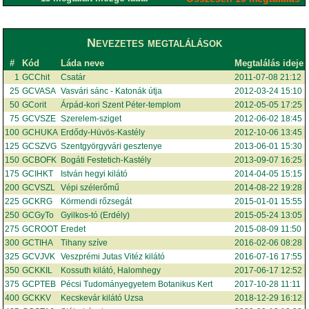
Nevezetes megtalálások
#
Kód
Láda neve
Megtalálás ideje
1
GCChit
Csatár
2011-07-08 21:12
25
GCVASA
Vasvári sánc - Katonák útja
2012-03-24 15:10
50
GCorit
Árpád-kori Szent Péter-templom
2012-05-05 17:25
75
GCVSZE
Szerelem-sziget
2012-06-02 18:45
100
GCHUKA
Erdődy-Hüvös-Kastély
2012-10-06 13:45
125
GCSZVG
Szentgyörgyvári gesztenye
2013-06-01 15:30
150
GCBOFK
Bogáti Festetich-Kastély
2013-09-07 16:25
175
GCIHKT
István hegyi kilátó
2014-04-05 15:15
200
GCVSZL
Vépi szélerőmű
2014-08-22 19:28
225
GCKRG
Körmendi rőzsegát
2015-01-01 15:55
250
GCGyTo
Gyilkos-tó (Erdély)
2015-05-24 13:05
275
GCROOT
Eredet
2015-08-09 11:50
300
GCTIHA
Tihany szíve
2016-02-06 08:28
325
GCVJVK
Veszprémi Jutas Vitéz kilátó
2016-07-16 17:55
350
GCKKIL
Kossuth kilátó, Halomhegy
2017-06-17 12:52
375
GCPTEB
Pécsi Tudományegyetem Botanikus Kert
2017-10-28 11:11
400
GCKKV
Kecskevár kilátó Uzsa
2018-12-29 16:12