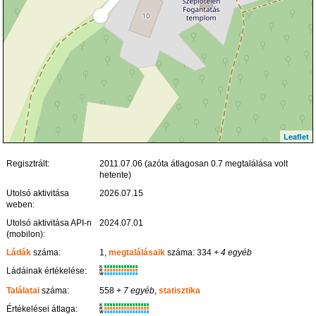
Leaflet
Regisztrált:
2011.07.06 (azóta átlagosan 0.7 megtalálása volt
hetente)
Utolsó aktivitása
2026.07.15
weben:
Utolsó aktivitása API-n
2024.07.01
(mobilon):
Ládák
száma:
1,
megtalálásaik
száma: 334
+ 4 egyéb
K
Ládáinak értékelése:
R
W
Találatai
száma:
558
+ 7 egyéb
,
statisztika
K
Értékelései átlaga:
R
W