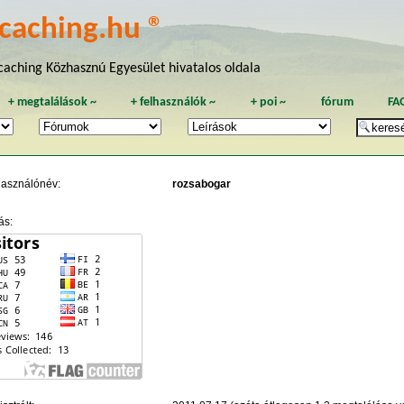
caching.hu ®
aching Közhasznú Egyesület hivatalos oldala
+
megtalálások
~
+
felhasználók
~
+
poi
~
fórum
FA
használónév:
rozsabogar
ás: