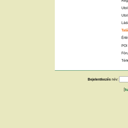
Regi
Utol
Utol
Lád
Talá
Érté
POI
Fór
Tér
Bejelentkezés
név:
[
t