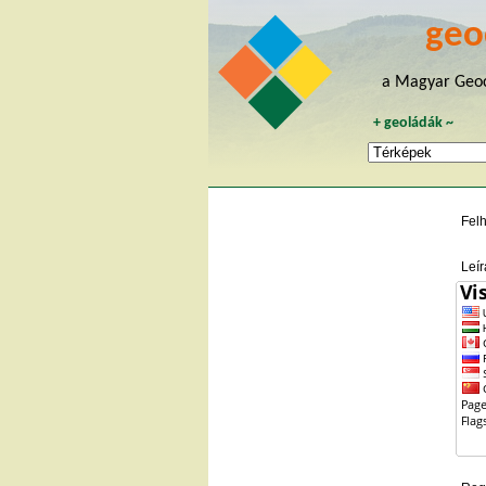
geo
a Magyar Geoc
+
geoládák
~
Fel
Leír