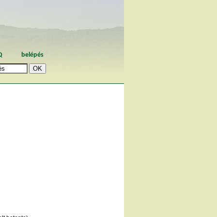
Q
belépés