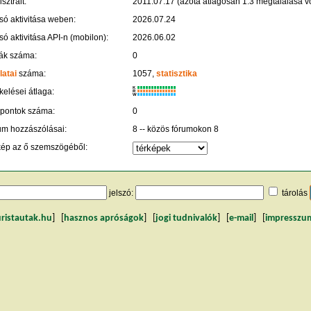
sztrált:
2011.07.17 (azóta átlagosan 1.3 megtalálása vo
só aktivitása weben:
2026.07.24
só aktivitása API-n (mobilon):
2026.06.02
ák száma:
0
latai
száma:
1057,
statisztika
K
kelései átlaga:
R
W
 pontok száma:
0
um hozzászólásai:
8 -- közös fórumokon 8
kép az ő szemszögéből:
jelszó:
tárolás
uristautak.hu
] [
hasznos apróságok
] [
jogi tudnivalók
] [
e-mail
] [
impresszu