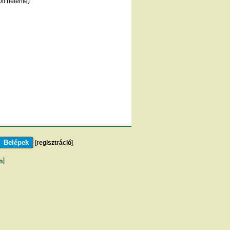
lt hetente)
[
regisztráció
]
m
]