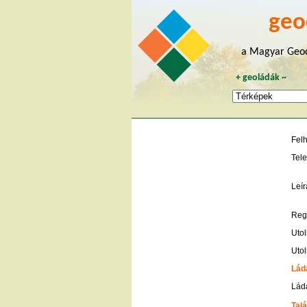
geo
a Magyar Geoc
+
geoládák
~
Fel
Tele
Leír
Regi
Utol
Utol
Lád
Ládá
Talá