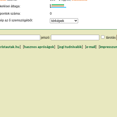
K
kelései átlaga:
R
W
 pontok száma:
0
kép az ő szemszögéből:
jelszó:
tárolás
uristautak.hu
] [
hasznos apróságok
] [
jogi tudnivalók
] [
e-mail
] [
impresszu