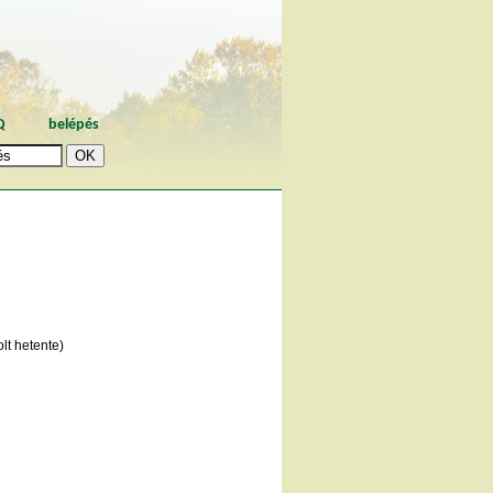
Q
belépés
lt hetente)