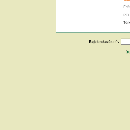
Érté
POI
Tér
Bejelentkezés
név:
[
t