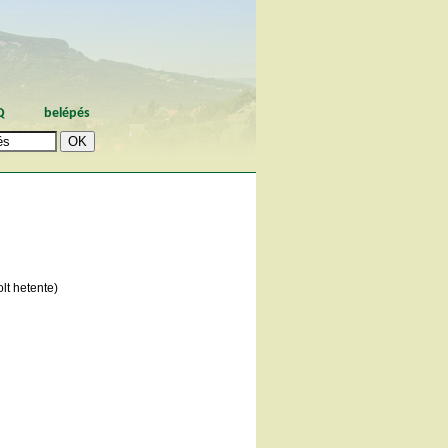
Q
belépés
lt hetente)