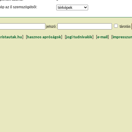
kép az ő szemszögéből:
jelszó:
tárolás
uristautak.hu
] [
hasznos apróságok
] [
jogi tudnivalók
] [
e-mail
] [
impresszu