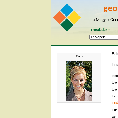
geo
a Magyar Geoc
+
geoládák
~
Fel
Én :)
Leír
Regi
Utol
Utol
Lád
Talá
Érté
POI