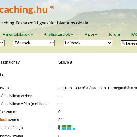
caching.hu ®
aching Közhasznú Egyesület hivatalos oldala
+
megtalálások
~
+
felhasználók
~
+
poi
~
fórum
FA
használónév:
Szilvi78
ás:
sztrált:
2011.08.13 (azóta átlagosan 0.1 megtalálása vo
só aktivitása weben:
---
só aktivitása API-n (mobilon):
---
ák száma:
0
latai
száma:
84
K
kelései átlaga:
R
W
 pontok száma:
0