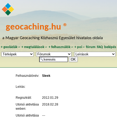
geocaching.hu ®
a Magyar Geocaching Közhasznú Egyesület hivatalos oldala
+
geoládák
~
+
megtalálások
~
+
felhasználók
~
+
poi
~
fórum
FAQ
belépés
Felhasználónév:
Sleek
Leírás:
Regisztrált:
2012.01.29
Utolsó aktivitása
2018.02.28
weben:
Utolsó aktivitása
---