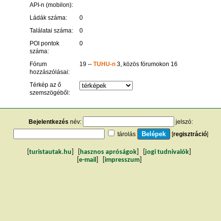
API-n (mobilon):
Ládák száma:
0
Találatai száma:
0
POI pontok
0
száma:
Fórum
19 --
TUHU-n
3, közös fórumokon 16
hozzászólásai:
Térkép az ő
szemszögéből:
Bejelentkezés
név:
jelszó:
tárolás
[
regisztráció
]
[
turistautak.hu
] [
hasznos apróságok
] [
jogi tudnivalók
]
[
e-mail
] [
impresszum
]