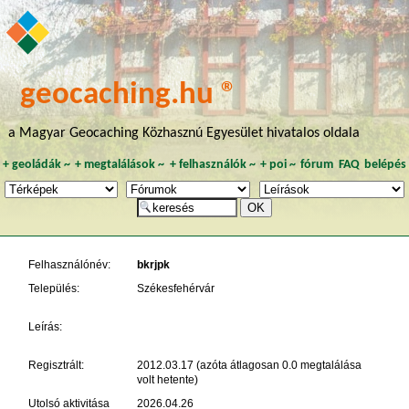
geocaching.hu ®
a Magyar Geocaching Közhasznú Egyesület hivatalos oldala
+
geoládák
~
+
megtalálások
~
+
felhasználók
~
+
poi
~
fórum
FAQ
belépés
Felhasználónév:
bkrjpk
Település:
Székesfehérvár
Leírás:
Regisztrált:
2012.03.17 (azóta átlagosan 0.0 megtalálása
volt hetente)
Utolsó aktivitása
2026.04.26