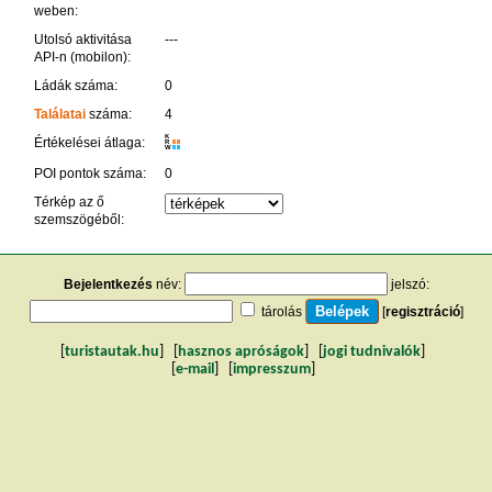
weben:
Utolsó aktivitása
---
API-n (mobilon):
Ládák száma:
0
Találatai
száma:
4
K
Értékelései átlaga:
R
W
POI pontok száma:
0
Térkép az ő
szemszögéből:
Bejelentkezés
név:
jelszó:
tárolás
[
regisztráció
]
[
turistautak.hu
] [
hasznos apróságok
] [
jogi tudnivalók
]
[
e-mail
] [
impresszum
]