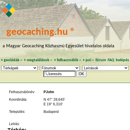
geocaching.hu ®
a Magyar Geocaching Közhasznú Egyesület hivatalos oldala
+
geoládák
~
+
megtalálások
~
+
felhasználók
~
+
poi
~
fórum
FAQ
belépés
Felhasználónév:
PJohn
Koordináta:
N 47° 28,645'
E 19° 6,310'
Település:
Budapest
Leírás:
Térkép: