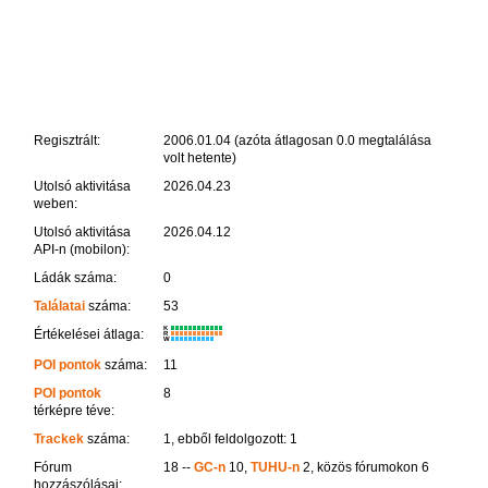
Regisztrált:
2006.01.04 (azóta átlagosan 0.0 megtalálása
volt hetente)
Utolsó aktivitása
2026.04.23
weben:
Utolsó aktivitása
2026.04.12
API-n (mobilon):
Ládák száma:
0
Találatai
száma:
53
K
Értékelései átlaga:
R
W
POI pontok
száma:
11
POI pontok
8
térképre téve:
Trackek
száma:
1, ebből feldolgozott: 1
Fórum
18 --
GC-n
10,
TUHU-n
2, közös fórumokon 6
hozzászólásai: