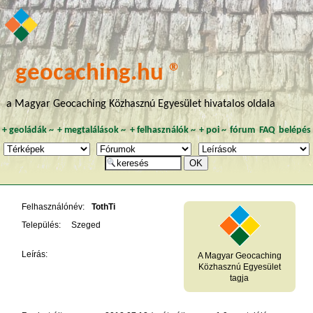
geocaching.hu ®
a Magyar Geocaching Közhasznú Egyesület hivatalos oldala
+
geoládák
~
+
megtalálások
~
+
felhasználók
~
+
poi
~
fórum
FAQ
belépés
Felhasználónév:
TothTi
Település:
Szeged
Leírás:
A Magyar Geocaching
Közhasznú Egyesület
tagja