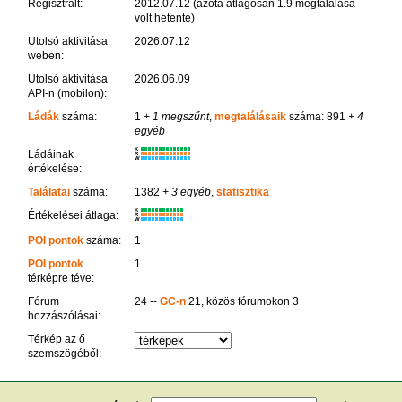
Regisztrált:
2012.07.12 (azóta átlagosan 1.9 megtalálása
volt hetente)
Utolsó aktivitása
2026.07.12
weben:
Utolsó aktivitása
2026.06.09
API-n (mobilon):
Ládák
száma:
1
+ 1 megszűnt
,
megtalálásaik
száma: 891
+ 4
egyéb
K
Ládáinak
R
W
értékelése:
Találatai
száma:
1382
+ 3 egyéb
,
statisztika
K
Értékelései átlaga:
R
W
POI pontok
száma:
1
POI pontok
1
térképre téve:
Fórum
24 --
GC-n
21, közös fórumokon 3
hozzászólásai:
Térkép az ő
szemszögéből: