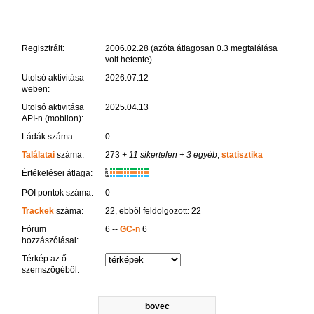
Regisztrált:
2006.02.28 (azóta átlagosan 0.3 megtalálása
volt hetente)
Utolsó aktivitása
2026.07.12
weben:
Utolsó aktivitása
2025.04.13
API-n (mobilon):
Ládák száma:
0
Találatai
száma:
273
+ 11 sikertelen
+ 3 egyéb
,
statisztika
K
Értékelései átlaga:
R
W
POI pontok száma:
0
Trackek
száma:
22, ebből feldolgozott: 22
Fórum
6 --
GC-n
6
hozzászólásai:
Térkép az ő
szemszögéből:
bovec