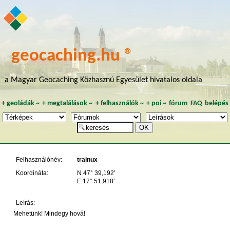
geocaching.hu ®
a Magyar Geocaching Közhasznú Egyesület hivatalos oldala
+
geoládák
~
+
megtalálások
~
+
felhasználók
~
+
poi
~
fórum
FAQ
belépés
Felhasználónév:
trainux
Koordináta:
N 47° 39,192'
E 17° 51,918'
Leírás:
Mehetünk! Mindegy hová!