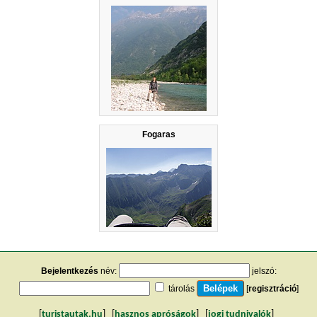
Fogaras
Bejelentkezés
név:
jelszó:
tárolás
[
regisztráció
]
[
turistautak.hu
] [
hasznos apróságok
] [
jogi tudnivalók
]