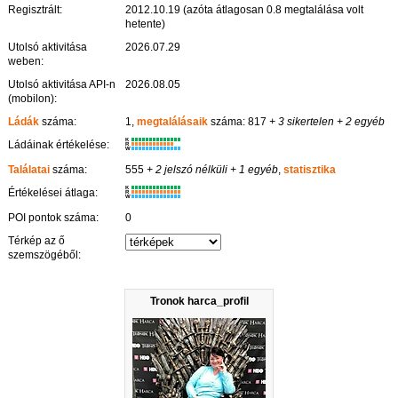
Regisztrált:
2012.10.19 (azóta átlagosan 0.8 megtalálása volt
hetente)
Utolsó aktivitása
2026.07.29
weben:
Utolsó aktivitása API-n
2026.08.05
(mobilon):
Ládák
száma:
1,
megtalálásaik
száma: 817
+ 3 sikertelen
+ 2 egyéb
K
Ládáinak értékelése:
R
W
Találatai
száma:
555
+ 2 jelszó nélküli
+ 1 egyéb
,
statisztika
K
Értékelései átlaga:
R
W
POI pontok száma:
0
Térkép az ő
szemszögéből:
Tronok harca_profil