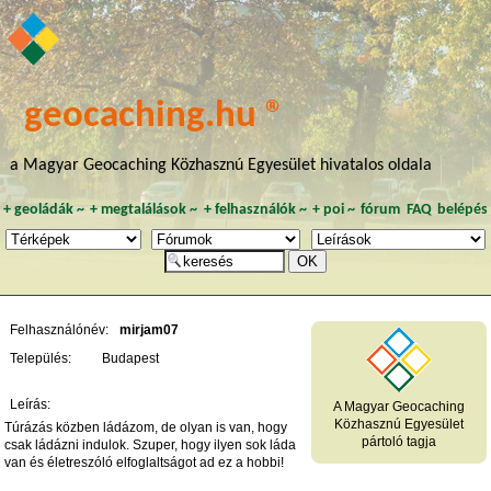
geocaching.hu ®
a Magyar Geocaching Közhasznú Egyesület hivatalos oldala
+
geoládák
~
+
megtalálások
~
+
felhasználók
~
+
poi
~
fórum
FAQ
belépés
Felhasználónév:
mirjam07
Település:
Budapest
Leírás:
A Magyar Geocaching
Közhasznú Egyesület
Túrázás közben ládázom, de olyan is van, hogy
pártoló tagja
csak ládázni indulok. Szuper, hogy ilyen sok láda
van és életreszóló elfoglaltságot ad ez a hobbi!