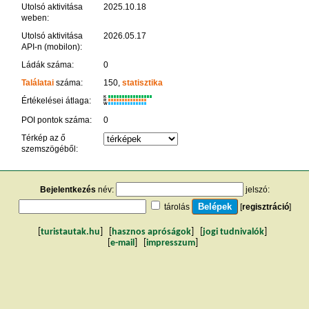
Utolsó aktivitása
2025.10.18
weben:
Utolsó aktivitása
2026.05.17
API-n (mobilon):
Ládák száma:
0
Találatai
száma:
150,
statisztika
K
Értékelései átlaga:
R
W
POI pontok száma:
0
Térkép az ő
szemszögéből:
Bejelentkezés
név:
jelszó:
tárolás
[
regisztráció
]
[
turistautak.hu
] [
hasznos apróságok
] [
jogi tudnivalók
]
[
e-mail
] [
impresszum
]