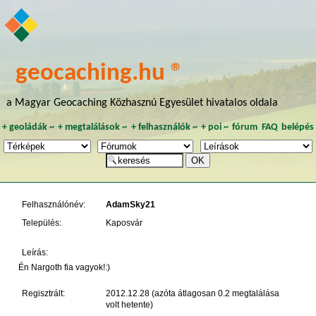
geocaching.hu ®
a Magyar Geocaching Közhasznú Egyesület hivatalos oldala
+
geoládák
~
+
megtalálások
~
+
felhasználók
~
+
poi
~
fórum
FAQ
belépés
Felhasználónév:
AdamSky21
Település:
Kaposvár
Leírás:
Én Nargoth fia vagyok!:)
Regisztrált:
2012.12.28 (azóta átlagosan 0.2 megtalálása
volt hetente)