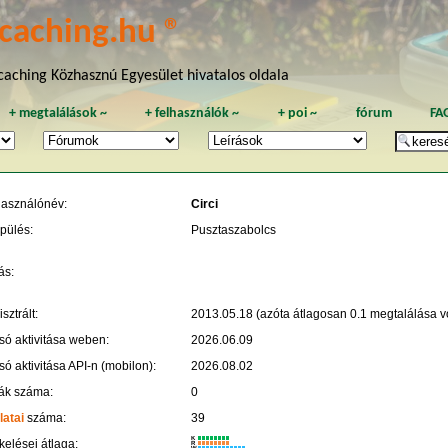
caching.hu ®
aching Közhasznú Egyesület hivatalos oldala
+
megtalálások
~
+
felhasználók
~
+
poi
~
fórum
FA
használónév:
Circi
pülés:
Pusztaszabolcs
ás:
sztrált:
2013.05.18 (azóta átlagosan 0.1 megtalálása vo
só aktivitása weben:
2026.06.09
só aktivitása API-n (mobilon):
2026.08.02
ák száma:
0
latai
száma:
39
K
kelései átlaga:
R
W