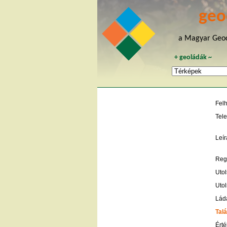
geo
a Magyar Geoc
+
geoládák
~
Fel
Tele
Leír
Regi
Utol
Utol
Lád
Talá
Érté