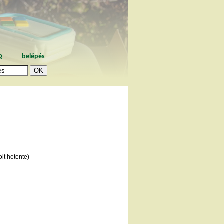
Q
belépés
lt hetente)