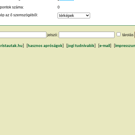
 pontok száma:
0
kép az ő szemszögéből:
jelszó:
tárolás
uristautak.hu
] [
hasznos apróságok
] [
jogi tudnivalók
] [
e-mail
] [
impresszu