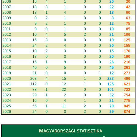
2006
15
4
1
0
0
20
20
2007
18
3
1
0
0
22
42
2008
13
1
4
0
0
18
60
2009
0
2
1
0
0
3
63
2010
9
2
1
0
0
12
75
2011
9
0
1
0
0
10
85
2012
10
4
5
2
0
21
106
2013
16
3
0
0
0
19
125
2014
24
2
4
0
0
30
155
2015
10
2
3
0
0
15
170
2016
17
0
3
0
0
20
190
2017
16
1
9
0
0
26
216
2018
40
0
5
0
0
45
261
2019
11
0
0
0
1
12
273
2020
203
4
15
1
0
223
496
2021
112
0
12
1
0
125
621
2022
78
1
22
0
0
101
722
2023
29
1
2
0
0
32
754
2024
16
0
4
1
0
21
775
2025
56
1
11
2
0
70
845
2026
24
0
3
2
0
29
874
Magyarországi statisztika