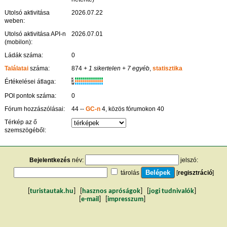
Utolsó aktivitása
2026.07.22
weben:
Utolsó aktivitása API-n
2026.07.01
(mobilon):
Ládák száma:
0
Találatai
száma:
874
+ 1 sikertelen
+ 7 egyéb
,
statisztika
K
Értékelései átlaga:
R
W
POI pontok száma:
0
Fórum hozzászólásai:
44 --
GC-n
4, közös fórumokon 40
Térkép az ő
szemszögéből:
Bejelentkezés
név:
jelszó:
tárolás
[
regisztráció
]
[
turistautak.hu
] [
hasznos apróságok
] [
jogi tudnivalók
]
[
e-mail
] [
impresszum
]