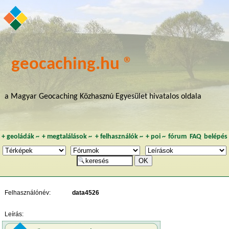
geocaching.hu ®
a Magyar Geocaching Közhasznú Egyesület hivatalos oldala
+
geoládák
~
+
megtalálások
~
+
felhasználók
~
+
poi
~
fórum
FAQ
belépés
Felhasználónév:
data4526
Leírás: