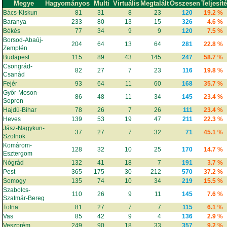
Megye
Hagyományos
Multi
Virtuális
Megtalált
Összesen
Teljesít
Bács-Kiskun
81
31
8
23
120
19.2 %
Baranya
233
80
13
15
326
4.6 %
Békés
77
34
9
9
120
7.5 %
Borsod-Abaúj-
204
64
13
64
281
22.8 %
Zemplén
Budapest
115
89
43
145
247
58.7 %
Csongrád-
82
27
7
23
116
19.8 %
Csanád
Fejér
93
64
11
60
168
35.7 %
Győr-Moson-
86
48
11
34
145
23.4 %
Sopron
Hajdú-Bihar
78
26
7
26
111
23.4 %
Heves
139
53
19
47
211
22.3 %
Jász-Nagykun-
37
27
7
32
71
45.1 %
Szolnok
Komárom-
128
32
10
25
170
14.7 %
Esztergom
Nógrád
132
41
18
7
191
3.7 %
Pest
365
175
30
212
570
37.2 %
Somogy
135
74
10
34
219
15.5 %
Szabolcs-
110
26
9
11
145
7.6 %
Szatmár-Bereg
Tolna
81
27
7
7
115
6.1 %
Vas
85
42
9
4
136
2.9 %
Veszprém
249
90
18
33
357
9.2 %