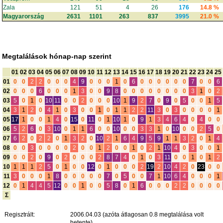
Zala
121
51
4
26
176
14.8 %
Magyarország
2631
1101
263
837
3995
21.0 %
Megtalálások hónap-nap szerint
01
02
03
04
05
06
07
08
09
10
11
12
13
14
15
16
17
18
19
20
21
22
23
24
25
01
0
0
2
2
0
0
0
4
9
0
0
0
1
0
6
0
0
0
0
0
0
7
0
0
6
02
0
0
0
6
0
0
0
1
3
0
0
9
8
0
0
0
0
0
0
0
0
3
1
0
2
03
5
0
1
0
10
11
0
0
2
0
0
0
10
1
9
2
7
0
9
0
5
0
0
1
5
04
3
1
2
0
4
1
0
3
0
0
1
0
1
1
2
2
11
3
0
3
0
0
0
0
1
05
17
1
0
0
1
4
0
15
0
11
0
1
10
1
0
9
1
3
4
6
4
0
4
0
0
06
5
2
6
0
3
10
0
1
1
6
0
0
10
0
0
3
3
1
0
10
0
0
2
5
0
07
6
2
0
2
2
0
1
3
2
0
10
2
1
6
4
9
5
9
1
1
3
2
0
1
4
08
0
0
3
0
0
0
0
2
0
0
1
2
0
0
1
0
2
1
10
4
0
3
0
0
1
09
0
0
2
0
9
0
2
0
0
0
2
8
7
4
0
1
0
3
11
0
0
1
0
1
2
10
1
1
1
2
5
0
1
0
0
12
0
1
0
0
0
2
19
2
10
4
2
0
23
0
0
11
3
0
0
0
1
8
0
0
0
0
0
7
0
5
0
0
7
1
10
6
4
0
0
0
1
12
0
1
4
4
5
12
0
0
1
0
0
5
8
0
1
6
0
0
0
2
2
0
0
0
0
Σ
Regisztrált:
2006.04.03 (azóta átlagosan 0.8 megtalálása volt
hetente)