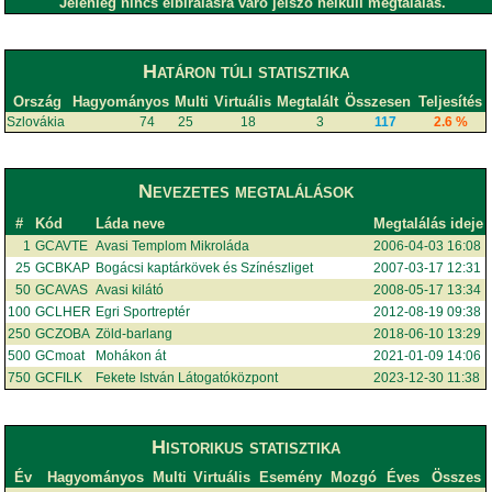
Jelenleg nincs elbírálásra váró jelszó nélküli megtalálás.
Határon túli statisztika
Ország
Hagyományos
Multi
Virtuális
Megtalált
Összesen
Teljesítés
Szlovákia
74
25
18
3
117
2.6 %
Nevezetes megtalálások
#
Kód
Láda neve
Megtalálás ideje
1
GCAVTE
Avasi Templom Mikroláda
2006-04-03 16:08
25
GCBKAP
Bogácsi kaptárkövek és Színészliget
2007-03-17 12:31
50
GCAVAS
Avasi kilátó
2008-05-17 13:34
100
GCLHER
Egri Sportreptér
2012-08-19 09:38
250
GCZOBA
Zöld-barlang
2018-06-10 13:29
500
GCmoat
Mohákon át
2021-01-09 14:06
750
GCFILK
Fekete István Látogatóközpont
2023-12-30 11:38
Historikus statisztika
Év
Hagyományos
Multi
Virtuális
Esemény
Mozgó
Éves
Összes